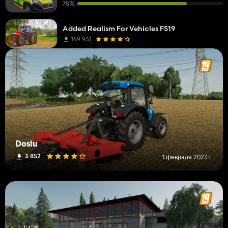
75%
Added Realism For Vehicles FS19
149 931
Doslu
3 852
1 февраля 2023 г.