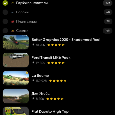
Глубокорыхлители
102
Бороны
48
Плантаторы
79
Сеялки
148
Better Graphics 2020 - Shadermod Real
81 405
Ford Transit MK6 Pack
19 254
La Baume
159 928
Дом Ятоба
8 506
Fiat Ducato High Top