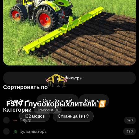
Фильтры
Сортировать по
Новейшие
Самый старый
В тренде
FS19 Глубокорыхлители
Категории
1 выбрано
102 модов
Страница 1 из 9
Плуги
140
Культиваторы
390