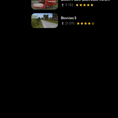
9 732
Błoniec3
21 370