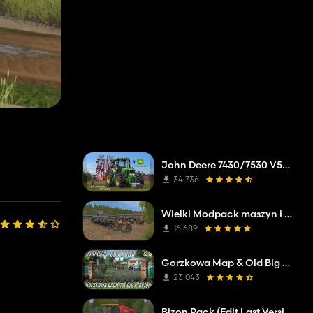
John Deere 7430/7530 V5.0 Special Full
34 736
Wielki Modpack maszyn i narzędzi
16 689
Gorzkowa Map & Old Big Mod Pack
23 043
Bizon Pack (Edit Last Version)