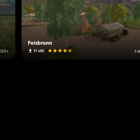
Felsbrunn
11 485
020 г.
6 м