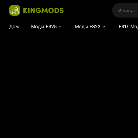
Дом
Моды FS25
Моды FS22
FS
17
Мо