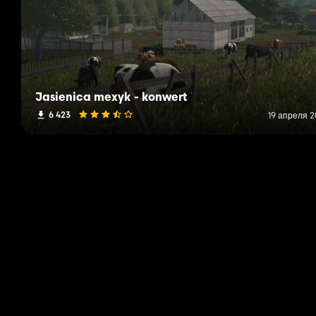
Jasienica mexyk - konwert
6 423
19 апреля 2