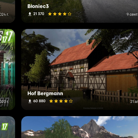
Błoniec3
21 370
024 г.
9 сент
Hof Bergmann
60 880
20 г.
21 а