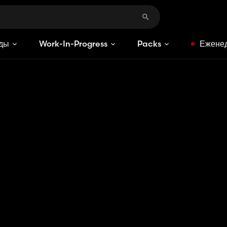
ды
Work-In-Progress
Packs
Еженед