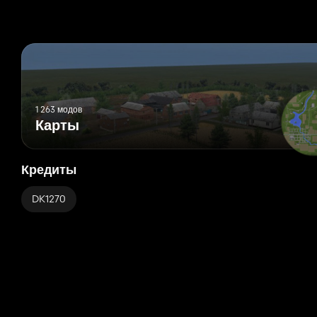
1 263 модов
Карты
Кредиты
DK1270