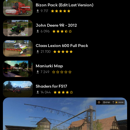
Bizon Pack (Edit Last Version)
9 717
John Deere 9R - 2012
6 096
Claas Lexion 600 Full Pack
21 700
Maniurki Map
7 249
Shaders for FS17
14 044