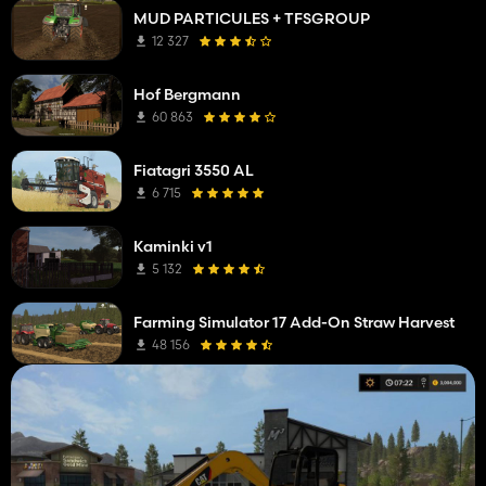
MUD PARTICULES + TFSGROUP
12 327
Hof Bergmann
60 863
Fiatagri 3550 AL
6 715
Kaminki v1
5 132
Farming Simulator 17 Add-On Straw Harvest
48 156