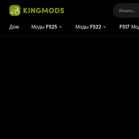
Дом
Моды FS25
Моды FS22
FS
17
Мо