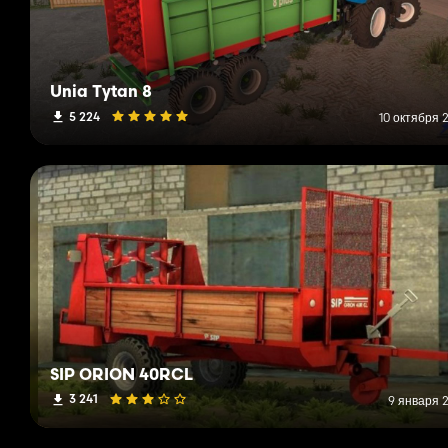
Unia Tytan 8
5 224
10 октября 2
SIP ORION 40RCL
3 241
9 января 2