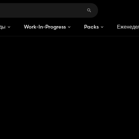
ды
Work-In-Progress
Packs
Еженедел