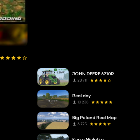
JOHN DEERE 6210R
28 711
Real day
10 238
Big Poland Real Map
6 725
Kurka Nielotka