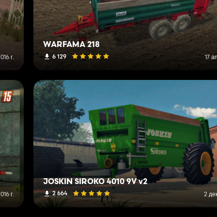
WARFAMA 218
6 129
016 г.
17 а
JOSKIN SIROKO 4010 9V v2
2 664
016 г.
2 де