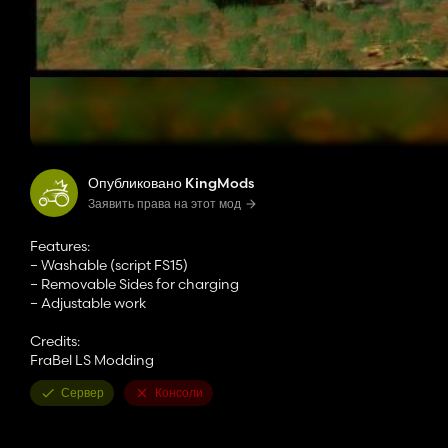
Опубликовано KingMods
Заявить права на этот мод
Features:
– Washable (script FS15)
– Removable Sides for charging
– Adjustable work
Credits:
FraBel LS Modding
Сервер
Консоли