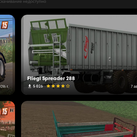
Скачивание недоступно
Fliegl Spreader 288
5 026
016 г.
7 а