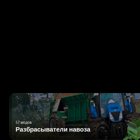
57 модов
Разбрасыватели навоза