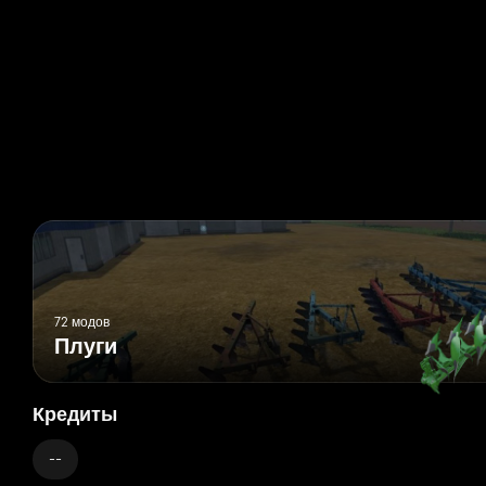
72 модов
Плуги
Кредиты
--