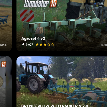
Agrozet 4 v2
9 627
016 г.
13 я
BRENIG PLOW WITH PACKER V 2.0