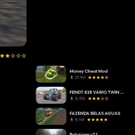
Money Cheat Mod
23 941
FENDT 828 VARIO TWIN WHEELS
16 382
FAZENDA BELAS AGUAS
14 148
Boluśowo v7.1