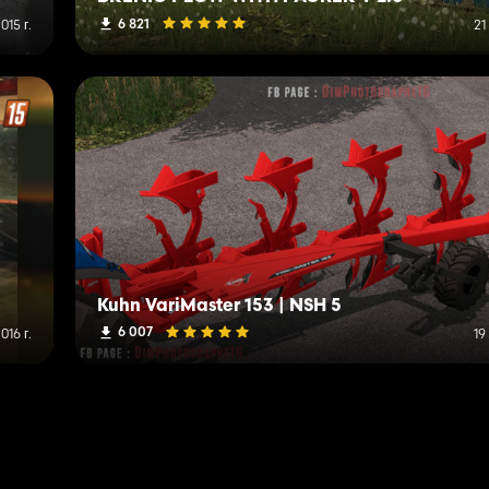
6 821
015 г.
21
Kuhn VariMaster 153 | NSH 5
6 007
016 г.
19