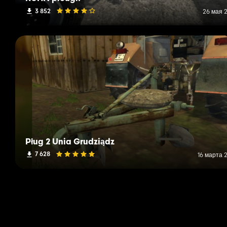
3 852
26 мая 2
Pług 2 Unia Grudziądz
7 628
16 марта 2