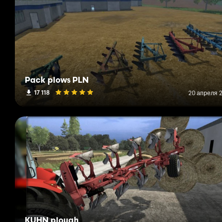
Pack plows PLN
17 118
20 апреля 2
KUHN plough