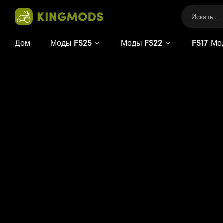
Дом
Моды FS25
Моды FS22
FS
17
Мо