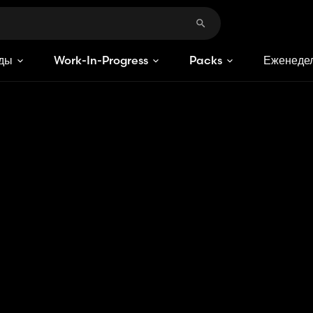
ды
Work-In-Progress
Packs
Еженедел