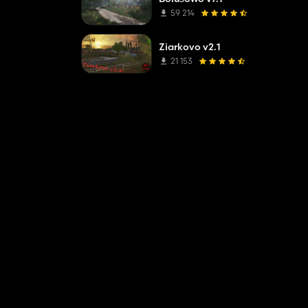
59 214
Ziarkovo v2.1
21 153