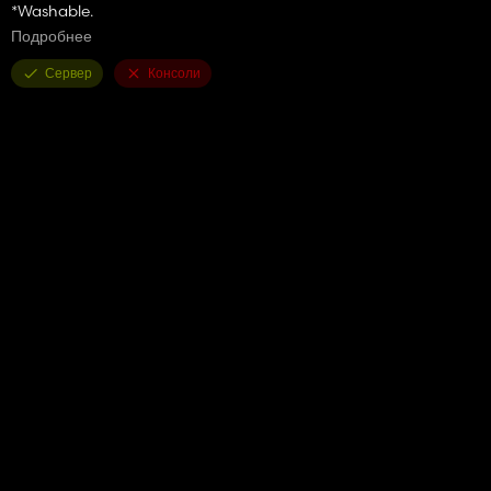
*Washable.
Подробнее
*Moveable legs (when you detach the implement, they down
and when you attach the implement they up).
Сервер
Консоли
*Foldable: you must fold it before driving on the road.
————————————————————————————————
———————————
*Recommended front weight: 1000 kg.
*Recommended work speed: 12 km/h.
*Work width: 6.30m.
*Multiplayer supported: is not tested on multiplayer.
*Model: JulenJD.
*Textures: JulenJD.
*Ingame: JulenJD.