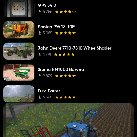
GPS v4.0
6 256
Panien PW 18-10E
3 085
John Deere 7710-7810 WheelShader
4 791
Sipma RN1000 Boryna
9 839
Euro Farms
6 560