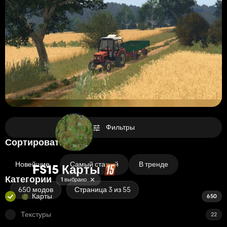
Фильтры
Сортировать по
Новейшие
Самый старый
В тренде
FS15 Карты
Категории
1 выбрано
650 модов
Страница 3 из 55
Карты
650
Текстуры
22