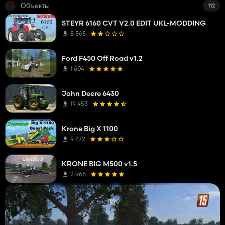
Объекты
112
STEYR 6160 CVT V2.0 EDIT UKL-MODDING
8 565
Ford F450 Off Road v1.2
1 604
John Deere 6430
19 453
Krone Big X 1100
9 372
KRONE BIG M500 v1.5
2 966