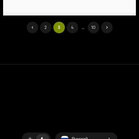
2
3
4
...
10
Контакт
Помощь
условия обслуживания
Политика конфиденциальности
Управление файлами cookie
Русский