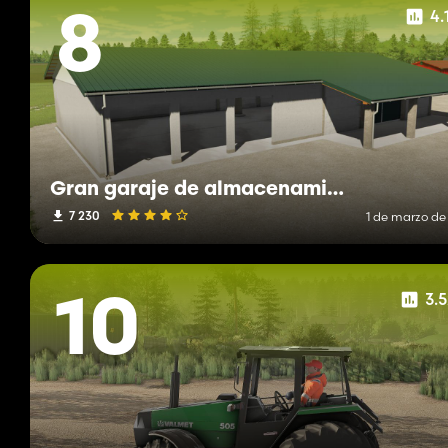
4.
8
Gran garaje de almacenamiento
7 230
1 de marzo de
3.
10