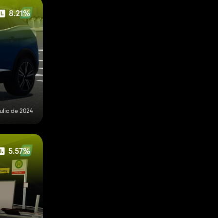
8.21%
julio de 2024
5.57%