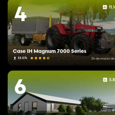
11.
4
Case IH Magnum 7000 Series
33 074
24 de marzo de
5.
6