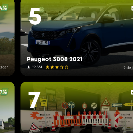
14%
5
Peugeot 3008 2021
19 531
 2024
9 de 
87%
7