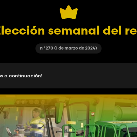
lección semanal del r
n °270 (1 de marzo de 2024)
os a continuación!