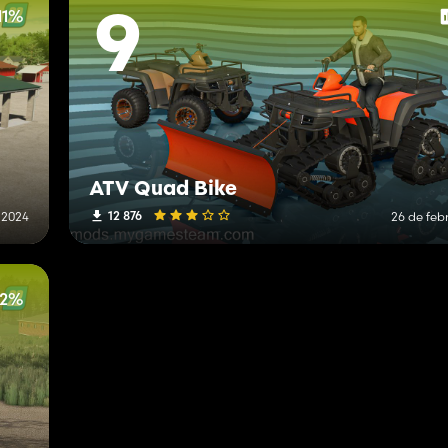
11%
9
ATV Quad Bike
12 876
 2024
26 de feb
52%