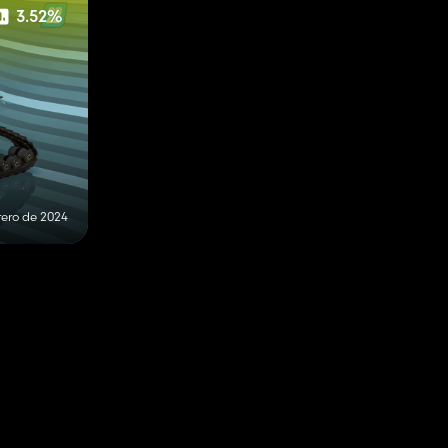
3.52%
rero de 2024