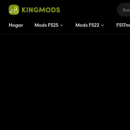
Hogar
Mods FS25
Mods FS22
FS
17
m