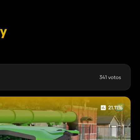
ey
341 votos
21.11%