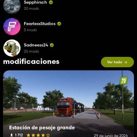
Sepphirsch
20 mods
FearlessStudios
3 mods
Sadneess24
26 mods
modificaciones
Ver todo
Estación de pesaje grande
1 712
29 de junio de 2026