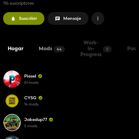
116 suscriptores
Suscribir
Mensaje
Work-
Hogar
Mods
In-
Pac
44
0
Progress
Piesel
61 mods
CYSG
14 mods
Jakedup77
5 mods