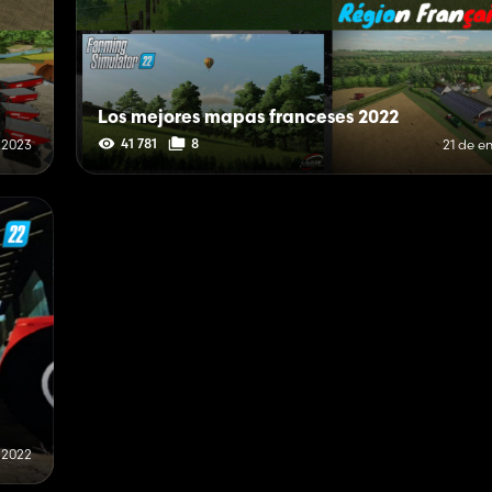
Los mejores mapas franceses 2022
41 781
8
 2023
21 de e
 2022