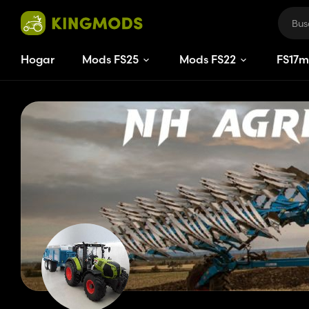
Hogar
Mods FS25
Mods FS22
FS
17
m