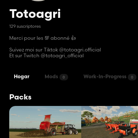
Totoagri
129 suscriptores
Merci pour les 💯 abonné 👍
Suivez moi sur Tiktok @totoagri.official
Et sur Twitch @totoagri_official
Hogar
Mods
Work-In-Progress
0
0
Packs