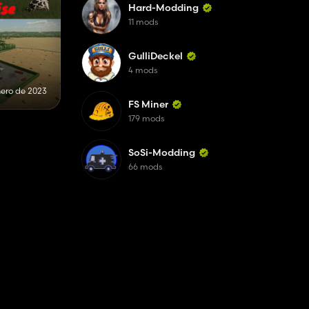
Hard-Modding
11 mods
GulliDeckel
4 mods
nero de 2023
FS Miner
179 mods
SoSi-Modding
66 mods