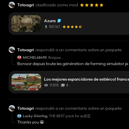
Totoagri
clasificado como mod
Azura
150 147
Totoagri
respondió a un comentario sobre un paquete
MICHEL68490
Bonjour,
Bonsoir depuis toute les génération de farming simulator je 
super pack :D je recherche un épandeur d
joueur console je ne peut pas faire un épandeur de cette ma
merci d'avance
Los mejores esparcidores de estiércol franc
11 878
8
Totoagri
respondió a un comentario sobre un paquete
Lucky G4m1ng
THE BEST pack for rp👏👏
Thanks you 😁