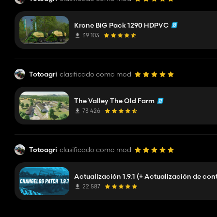
Krone BiG Pack 1290 HDPVC
39 103
Totoagri
clasificado como mod
The Valley The Old Farm
73 426
Totoagri
clasificado como mod
Actualización 1.9.1 (+ Actualización de con
22 587