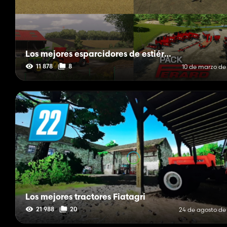
Los mejores esparcidores de estiércol franceses
11 878
8
10 de marzo de
Los mejores tractores Fiatagri
21 988
20
24 de agosto de