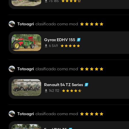
73 185
Totoagri
clasificado como mod
Gyrax EDHV 155
6 549
Totoagri
clasificado como mod
Renault 54 TZ Series
142 112
Totoagri
clasificado como mod