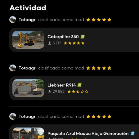
Actividad
Totoagri
clasificado como mod
Caterpillar 330
5 717
Totoagri
clasificado como mod
Liebherr R914
29 886
Totoagri
clasificado como mod
Paquete Azul Maupu Vieja Generación