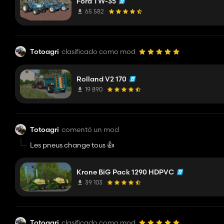
Ford TW-35
65 582
Totoagri
clasificado como mod
Rolland V2 170
19 890
Totoagri
comentó un mod
Les pneus change tous 👍
Krone BiG Pack 1290 HDPVC
39 103
Totoagri
clasificado como mod