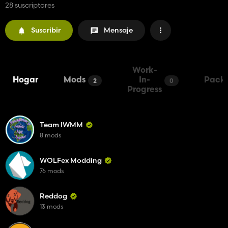
28 suscriptores
Suscribir
Mensaje
Work-
Hogar
Mods
In-
Pack
2
0
Progress
Team IWMM
8 mods
WOLFex Modding
76 mods
Reddog
13 mods