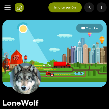
Iniciar sesión
YouTube
LoneWolf