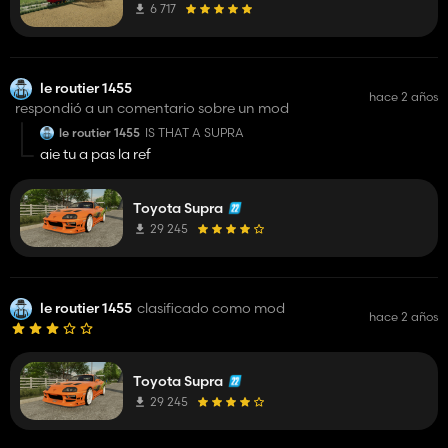
6 717
le routier 1455
hace 2 años
respondió a un comentario sobre un mod
le routier 1455
IS THAT A SUPRA
aie tu a pas la ref
Toyota Supra
29 245
le routier 1455
clasificado como mod
hace 2 años
Toyota Supra
29 245