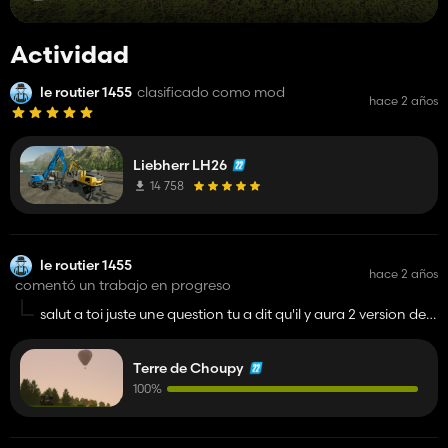
Actividad
le routier 1455
clasificado como mod
hace 2 años
Liebherr LH26
14 758
le routier 1455
hace 2 años
comentó un trabajo en progreso
salut a toi juste une question tu a dit qu'il y aura 2 version de
la map une pour les contributeur ma7 et l'autre normal
qu'elle seront les battiment de la map normal? sinon bin
Terre de Choupy
debut bonne chance pour la suite
100%