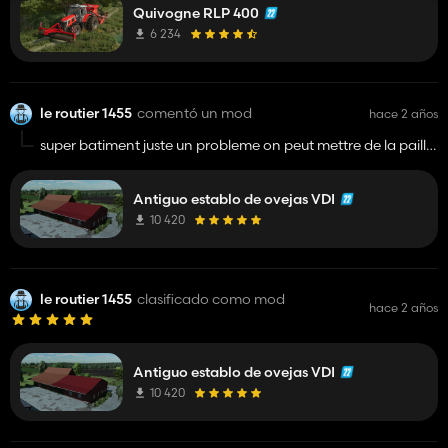
Quivogne RLP 400
ca qu'on a qu'elle que chose
6 234
le routier 1455
comentó un mod
hace 2 años
super batiment juste un probleme on peut mettre de la paille
mais on la voit pas aparaitre au sol et ni le fumier dans la
fumiere
Antiguo establo de ovejas VDI
10 420
le routier 1455
clasificado como mod
hace 2 años
Antiguo establo de ovejas VDI
10 420