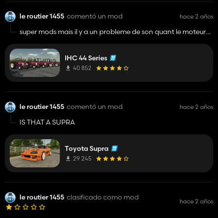
le routier 1455
comentó un mod
hace 2 años
super mods mais il y a un probleme de son quant le moteur
et au ralenti on dirait que le son et en x0.75 a part ca il et
parfait
IHC 44 Series
40 852
le routier 1455
comentó un mod
hace 2 años
IS THAT A SUPRA
Toyota Supra
29 245
le routier 1455
clasificado como mod
hace 2 años