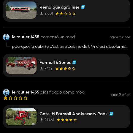
Remolque agroliner
9 501
le routier 1455
comentó un mod
hace 2 años
pourquoi la cabine c'est une cabine de 844 c'est absolument
paq une cabine usa
Farmall 6 Series
7 145
le routier 1455
clasificado como mod
hace 2 años
Case IH Farmall Anniversary Pack
21 461