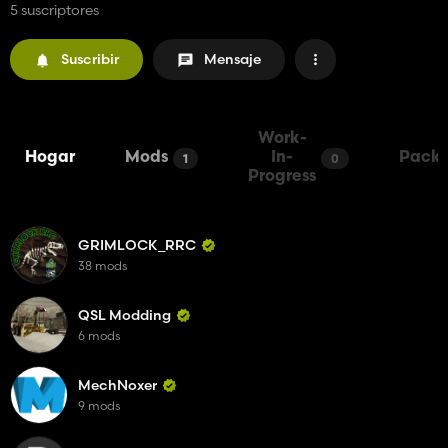
5 suscriptores
Suscribir
Mensaje
Work-
Hogar
Mods
In-
Packs
1
0
Progress
GRIMLOCK_RRC
38 mods
QSL Modding
6 mods
MechNoxer
9 mods