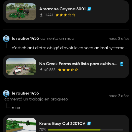
Amazone Cayena 6001
11 441
le routier 1455
comentó un mod
hace 2 años
c'est chiant d'etre obligé d'avoir le eanced animal systeme et
le mais plus c'est ultra chiant serieux je joue pas dessus a
cause de ca laissé les joueur choisir si il en veulle ou pas
No Creek Farms está listo para cultivos en hileras
40 888
le routier 1455
hace 2 años
comentó un trabajo en progreso
nice
Krone Easy Cut 3201CV
70%