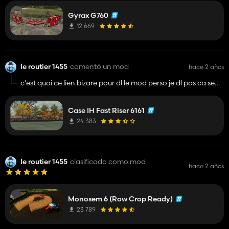
Gyrax G760
12 669
le routier 1455
comentó un mod
hace 2 años
c'est quoi ce lien bizare pour dl le mod perso je dl pas ca sent
le virus
Case IH Fast Riser 6161
24 383
le routier 1455
clasificado como mod
hace 2 años
Monosem 6 (Row Crop Ready)
23 789