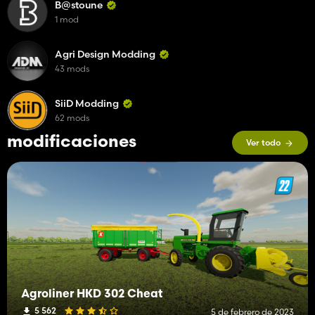
B@stoune
1 mod
Agri Design Modding
43 mods
SiiD Modding
62 mods
modificaciones
Ver todo
Agroliner HKD 302 Cheat
5 562
5 de febrero de 2023