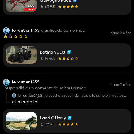
Quivogne Pack
38 931
le routier 1455
clasificado como mod
hace 2 años
Batman JD8
14 460
le routier 1455
hace 2 años
respondió a un comentario sobre un mod
le routier 1455
bonjour je voudrais savoir dans qu'elle usine on met les
bouteille vide car on peut faire des bouteille de vin mais
ok merci a toi
ya aucune usine pour les faire
Land Of Italy
92 315