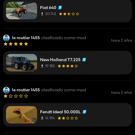
looks great
Fiat 640
20 743
le routier 1455
clasificado como mod
hace 2 años
New Holland T7.225
19 185
le routier 1455
clasificado como mod
hace 2 años
Fendt Ideal 50.000L
14 194