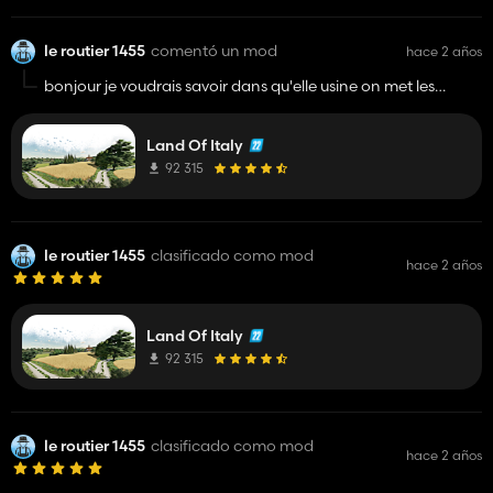
le routier 1455
comentó un mod
hace 2 años
bonjour je voudrais savoir dans qu'elle usine on met les
bouteille vide car on peut faire des bouteille de vin mais ya
aucune usine pour les faire
Land Of Italy
92 315
le routier 1455
clasificado como mod
hace 2 años
Land Of Italy
92 315
le routier 1455
clasificado como mod
hace 2 años