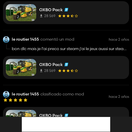
OXBO Pack
28 569
le routier 1455
comentó un mod
hace 2 años
bon dlc mais je l'ai preco sur steam j'ai le jeux aussi sur steam
pourquoi il se telecharge pas
OXBO Pack
28 569
le routier 1455
clasificado como mod
hace 2 años
OXBO Pack
28 569