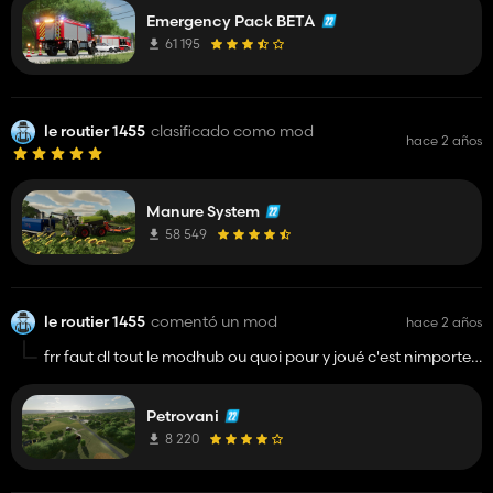
aussi ya pas de propagation on t'apelle pour venir eteindre
Emergency Pack BETA
1m carrée de feu bref c'est bien que ca existe mais ya encore
du travail
61 195
le routier 1455
clasificado como mod
hace 2 años
Manure System
58 549
le routier 1455
comentó un mod
hace 2 años
frr faut dl tout le modhub ou quoi pour y joué c'est nimporte
quoi la map fait envie mais au nombre de mods je tente
meme pas
Petrovani
8 220