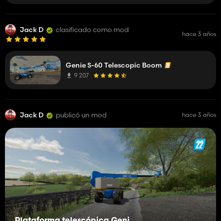
Jack D
clasificado como mod
hace 3 años
Genie S-60 Telescopic Boom
9 207
Jack D
publicó un mod
hace 3 años
Plataforma telescópica Genie S-60