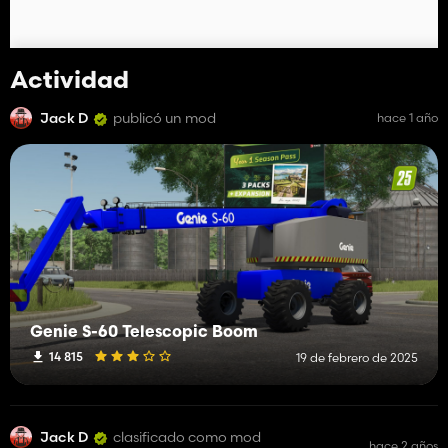
Actividad
Jack D
publicó un mod
hace 1 año
Genie S-60 Telescopic Boom
14 815
19 de febrero de 2025
Jack D
clasificado como mod
hace 2 años