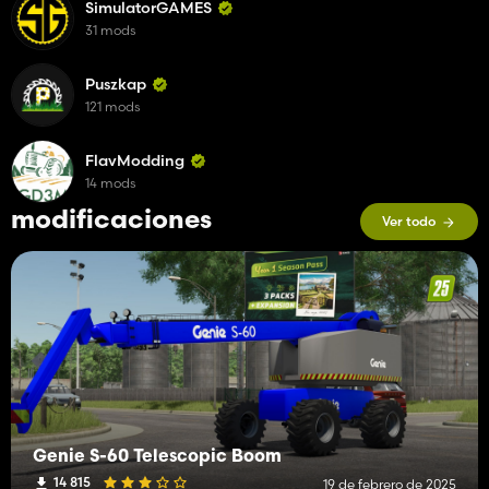
SimulatorGAMES
31 mods
Puszkap
121 mods
FlavModding
14 mods
modificaciones
Ver todo
Genie S-60 Telescopic Boom
14 815
19 de febrero de 2025