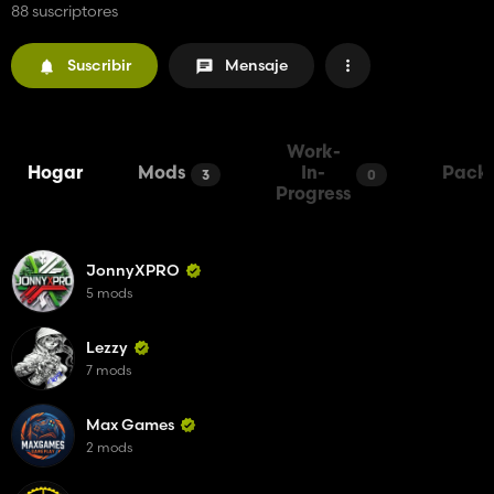
88 suscriptores
Suscribir
Mensaje
Work-
Hogar
Mods
In-
Pack
3
0
Progress
JonnyXPRO
5 mods
Lezzy
7 mods
Max Games
2 mods