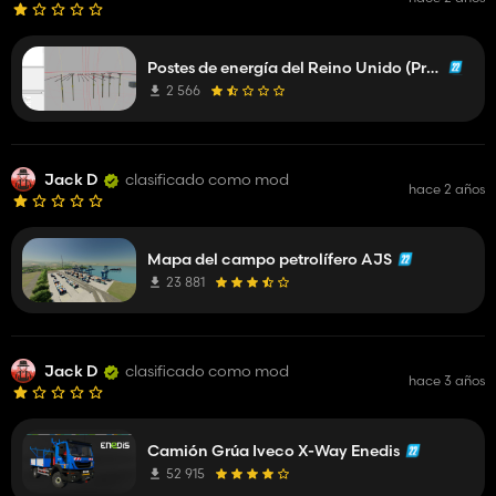
Postes de energía del Reino Unido (Prefab)
2 566
Jack D
clasificado como mod
hace 2 años
Mapa del campo petrolífero AJS
23 881
Jack D
clasificado como mod
hace 3 años
Camión Grúa Iveco X-Way Enedis
52 915