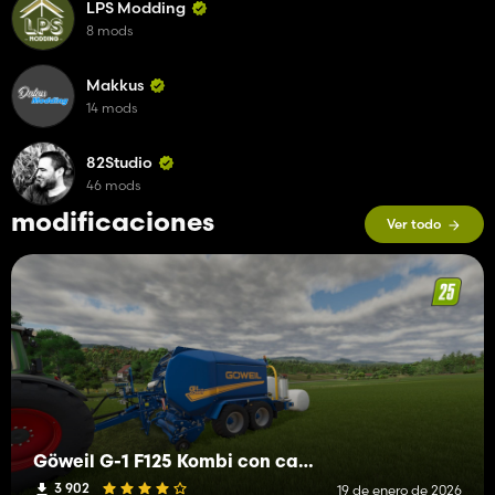
LPS Modding
8 mods
Makkus
14 mods
82Studio
46 mods
modificaciones
Ver todo
Göweil G-1 F125 Kombi con camara
3 902
19 de enero de 2026