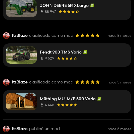
JOHN DEERE 6R XLarge
55 947
ItsBlaze
clasificado como mod
hace 5 meses
Fendt 900 TMS Vario
9 629
ItsBlaze
clasificado como mod
hace 5 meses
Müthing MU-M/F 600 Vario
4 446
ItsBlaze
publicó un mod
hace 6 meses