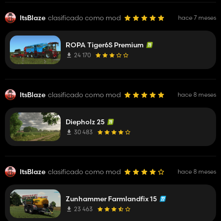
ItsBlaze
clasificado como mod
hace 7 meses
ROPA Tiger6S Premium
24 170
ItsBlaze
clasificado como mod
hace 8 meses
Diepholz 25
30 483
ItsBlaze
clasificado como mod
hace 8 meses
Zunhammer Farmlandfix 15
23 463