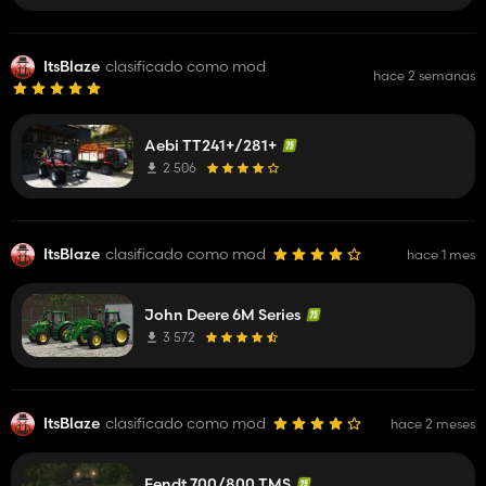
ItsBlaze
clasificado como mod
hace 2 semanas
Aebi TT241+/281+
2 506
ItsBlaze
clasificado como mod
hace 1 mes
John Deere 6M Series
3 572
ItsBlaze
clasificado como mod
hace 2 meses
Fendt 700/800 TMS