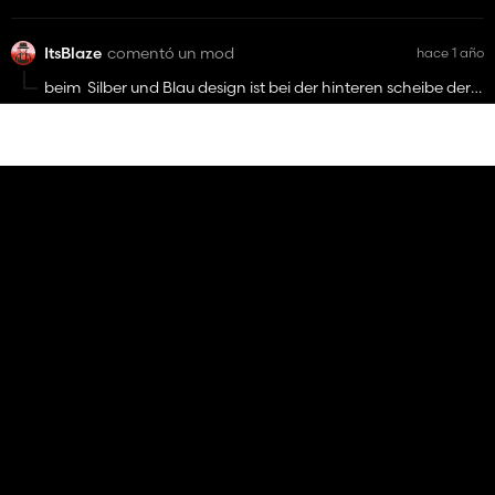
ItsBlaze
comentó un mod
hace 1 año
beim Silber und Blau design ist bei der hinteren scheibe der
rahmen aus chrome
Mercedes Benz MB Trac Pack
Bild:
https://imgbox.com/kTzlx9R8
204 440
ItsBlaze
clasificado como mod
hace 1 año
Extensión de escape
15 445
ItsBlaze
clasificado como mod
hace 1 año
North Frisian 25