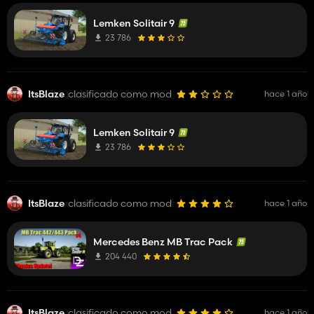
Lemken Solitair 9
23 786
ItsBlaze
clasificado como mod
hace 1 año
Lemken Solitair 9
23 786
ItsBlaze
clasificado como mod
hace 1 año
Mercedes Benz MB Trac Pack
204 440
ItsBlaze
clasificado como mod
hace 1 año