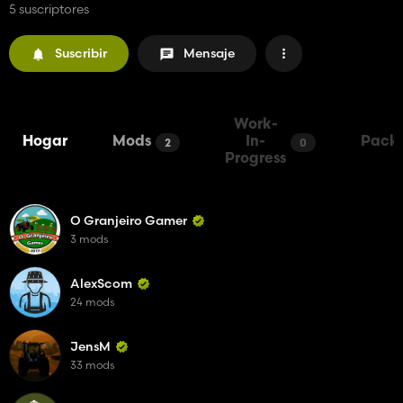
5 suscriptores
Suscribir
Mensaje
Work-
Hogar
Mods
In-
Pack
2
0
Progress
O Granjeiro Gamer
3 mods
AlexScom
24 mods
JensM
33 mods