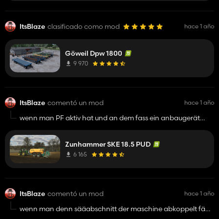
ItsBlaze
clasificado como mod
hace 1 año
Göweil Dpw 1800
9 970
ItsBlaze
comentó un mod
hace 1 año
wenn man PF aktiv hat und an dem fass ein anbaugerät
montiert werden 2 gülle anzeigen angezeigt
https://imgur.com/a/IzEagB2
Zunhammer SKE 18.5 PUD
6 165
ItsBlaze
comentó un mod
hace 1 año
wenn man denn sääabschnitt der maschine abkoppelt fählt
sie nach vorne da die stützen keine coli haben