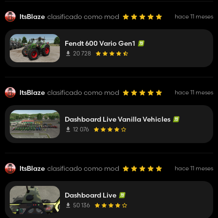
ItsBlaze
clasificado como mod
hace 11 meses
Fendt 600 Vario Gen1
20 728
ItsBlaze
clasificado como mod
hace 11 meses
Dashboard Live Vanilla Vehicles
12 076
ItsBlaze
clasificado como mod
hace 11 meses
Dashboard Live
50 136