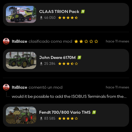
umbauen bzw umschreiben oder?
Würde mich riesig freuen 😉👍.
CLAAS TRION Pack
LG ich hoffe auf eine Antwort von dir
46 050
ItsBlaze
clasificado como mod
hace 11 meses
John Deere 6170M
25 284
ItsBlaze
comentó un mod
hace 11 meses
would it be possible to add the ISOBUS Terminals from the
FarmingDuds?
Fendt 700/800 Vario TMS
83 585