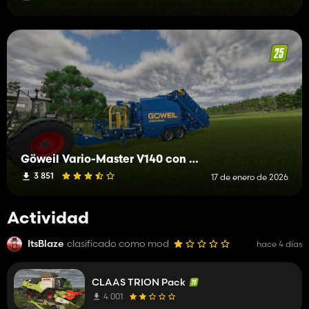
Göweil Vario-Master V140 con cámaras
3 851
17 de enero de 2026
Actividad
ItsBlaze
clasificado como mod
hace 4 días
CLAAS TRION Pack
4 001