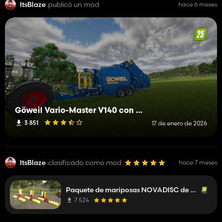
ItsBlaze
publicó un mod
hace 6 meses
Göweil Vario-Master V140 con cámaras
3 851
17 de enero de 2026
ItsBlaze
clasificado como mod
hace 7 meses
Paquete de mariposas NOVADISC de Pöttinger
7 524