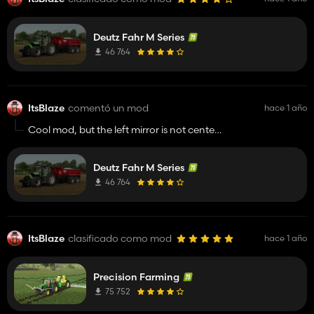
Deutz Fahr M Series
46 764
ItsBlaze
comentó un mod
hace 1 año
Cool mod, but the left mirror is not centerd
https://imgur.com/a/fzcWklw
Deutz Fahr M Series
46 764
ItsBlaze
clasificado como mod
hace 1 año
Precision Farming
75 752