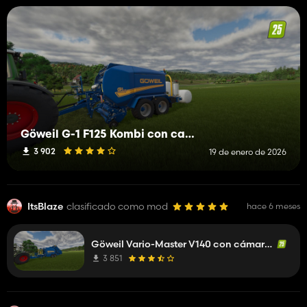
Göweil G-1 F125 Kombi con camara
3 902
19 de enero de 2026
ItsBlaze
clasificado como mod
hace 6 meses
Göweil Vario-Master V140 con cámaras
3 851