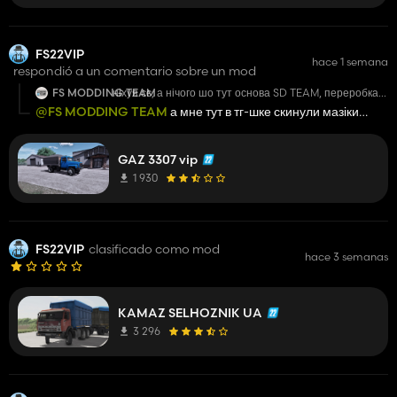
FS22VIP
hace 1 semana
respondió a un comentario sobre un mod
FS MODDING TEAM
ніхуя сє, а нічого шо тут основа SD TEAM, переробка
від FS MODDING TEAM а залупік тіки кабіну
@FS MODDING TEAM
а мне тут в тг-шке скинули мазіки
перекинув? всі кузова, всі конфіги, все з 53 газона,
ваші.можна побулікну?
руль і то не способне було поміняти🤕 вобщим
черговий шлак
GAZ 3307 vip
1 930
FS22VIP
clasificado como mod
hace 3 semanas
KAMAZ SELHOZNIK UA
3 296