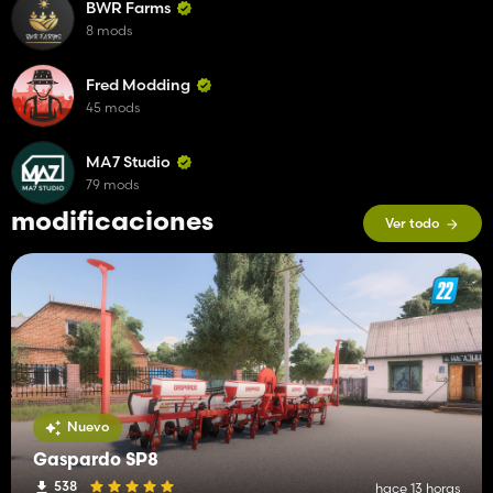
BWR Farms
8 mods
Fred Modding
45 mods
MA7 Studio
79 mods
modificaciones
Ver todo
Nuevo
Gaspardo SP8
538
hace 13 horas