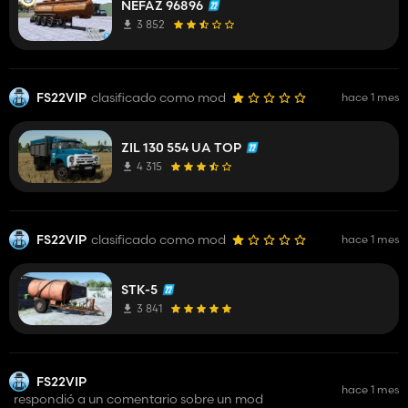
NEFAZ 96896
3 852
FS22VIP
clasificado como mod
hace 1 mes
ZIL 130 554 UA TOP
4 315
FS22VIP
clasificado como mod
hace 1 mes
STK-5
3 841
FS22VIP
hace 1 mes
respondió a un comentario sobre un mod