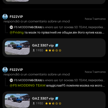
FS22VIP
hace 1 semana
respondió a un comentario sobre un mod
FS MODDING TEAM
ніхуя сє, а нічого шо тут основа SD TEAM, переробка
від FS MODDING TEAM а залупік тіки кабіну
@Fridrig
та мазік то пріватний.не общак.він його купив казав
перекинув? всі кузова, всі конфіги, все з 53 газона,
в моддінгу тім
руль і то не способне було поміняти🤕 вобщим
черговий шлак
GAZ 3307 vip
1 930
FS22VIP
hace 1 semana
respondió a un comentario sobre un mod
FS MODDING TEAM
ніхуя сє, а нічого шо тут основа SD TEAM, переробка
від FS MODDING TEAM а залупік тіки кабіну
@FS MODDING TEAM
владіслав95 поміняв мазіка на мого
перекинув? всі кузова, всі конфіги, все з 53 газона,
камазіка.казав шо купив у вас
руль і то не способне було поміняти🤕 вобщим
черговий шлак
GAZ 3307 vip
1 930