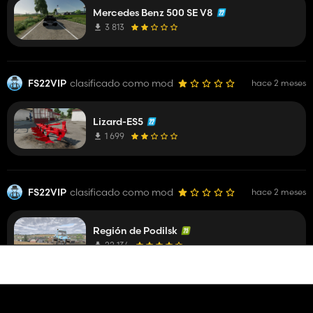
Mercedes Benz 500 SE V8
3 813
FS22VIP
clasificado como mod
hace 2 meses
Lizard-ES5
1 699
FS22VIP
clasificado como mod
hace 2 meses
Región de Podilsk
22 134
FS22VIP
clasificado como mod
hace 2 meses