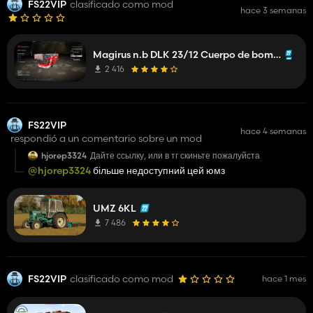
FS22VIP
clasificado como mod
hace 3 semanas
Magirus n.b DLK 23/12 Cuerpo de bomberos de Mittelberg
2 416
FS22VIP
hace 4 semanas
respondió a un comentario sobre un mod
hjorep3324
Дайте ссылку, или в тг скиньте пожалуйста
@hjorep3324
більше недоступний цей юмз
UMZ 6KL
7 486
FS22VIP
clasificado como mod
hace 1 mes