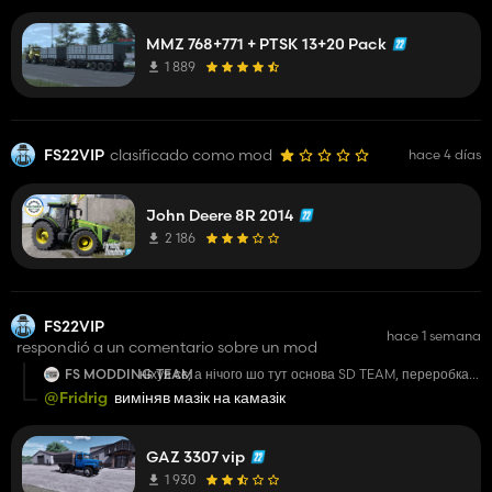
MMZ 768+771 + PTSK 13+20 Pack
1 889
FS22VIP
clasificado como mod
hace 4 días
John Deere 8R 2014
2 186
FS22VIP
hace 1 semana
respondió a un comentario sobre un mod
FS MODDING TEAM
ніхуя сє, а нічого шо тут основа SD TEAM, переробка
від FS MODDING TEAM а залупік тіки кабіну
@Fridrig
виміняв мазік на камазік
перекинув? всі кузова, всі конфіги, все з 53 газона,
руль і то не способне було поміняти🤕 вобщим
черговий шлак
GAZ 3307 vip
1 930