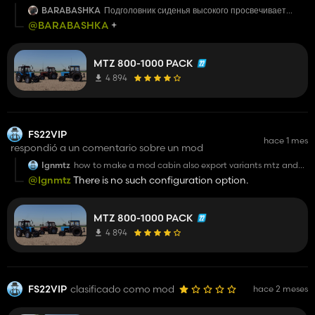
BARABASHKA
Подголовник сиденья высокого просвечивает
через шторы. Текстуры шторы в подголовнике.
@BARABASHKA
+
MTZ 800-1000 PACK
4 894
FS22VIP
hace 1 mes
respondió a un comentario sobre un mod
Ignmtz
how to make a mod cabin also export variants mtz and
belarus from scandinavia? if not!
@Ignmtz
There is no such configuration option.
MTZ 800-1000 PACK
4 894
FS22VIP
clasificado como mod
hace 2 meses