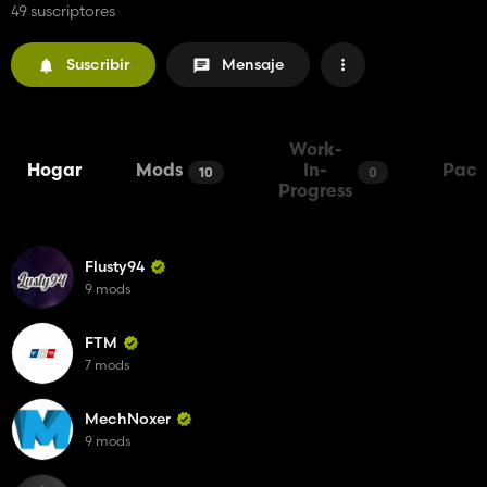
49 suscriptores
Suscribir
Mensaje
Work-
Hogar
Mods
In-
Pack
10
0
Progress
Flusty94
9 mods
FTM
7 mods
MechNoxer
9 mods