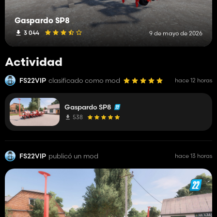
Gaspardo SP8
3 044
9 de mayo de 2026
Actividad
FS22VIP
clasificado como mod
hace 12 horas
Gaspardo SP8
538
FS22VIP
publicó un mod
hace 13 horas