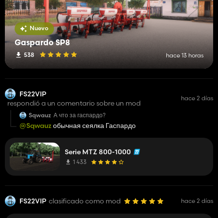
Nuevo
Gaspardo SP8
538
hace 13 horas
FS22VIP
hace 2 días
respondió a un comentario sobre un mod
Sqwauz
А что за гаспардо?
@Sqwauz
обычная сеялка Гаспардо
Serie MTZ 800-1000
1 433
FS22VIP
clasificado como mod
hace 2 días