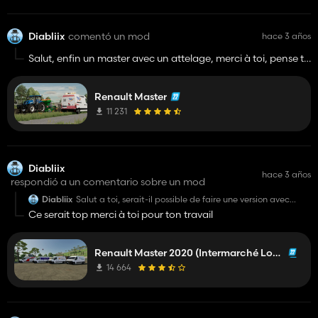
Diabliix
comentó un mod
hace 3 años
Salut, enfin un master avec un attelage, merci à toi, pense tu
faire une version sans skin ni gyrophare ?
Renault Master
11 231
Diabliix
hace 3 años
respondió a un comentario sobre un mod
Diabliix
Salut a toi, serait-il possible de faire une version avec
crochet d'attelage ainsi que les portes ouvrables pour
Ce serait top merci à toi pour ton travail
charger dans le camion , sinon super mod merci a toi
Renault Master 2020 (Intermarché Location)
14 664