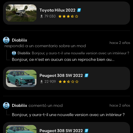
de la couleur, celle-ci ne change que sur la porte de la benne
Toyota Hilux 2022
a l'arrière. Sinon le mod est super, enfin un hilux qui est bien
fait, merci pour le travail fourni
79 030
Diabliix
hace 2 años
respondió a un comentario sobre un mod
Diabliix
Bonjour, y aura-t-il une nouvelle version avec un intérieur ?
Bonjour, ce n'est en aucun cas un reproche bien au
contraire, le véhicule est vraiment très beau extérieurement
et je souhaitais donc savoir si il allait être encore améliorer
Peugeot 308 SW 2022
pour devenir parfait. Je remercie les modeurs qui nous
apportent beaucoup de plaisir en jeu et je sais le travail
22 909
fournit.
Diabliix
comentó un mod
hace 2 años
Bonjour, y aura-t-il une nouvelle version avec un intérieur ?
Peugeot 308 SW 2022