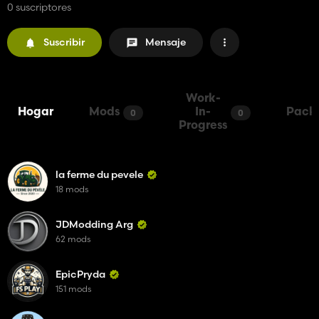
0 suscriptores
Suscribir
Mensaje
Work-
Hogar
Mods
In-
Pack
0
0
Progress
la ferme du pevele
18 mods
JDModding Arg
62 mods
EpicPryda
151 mods