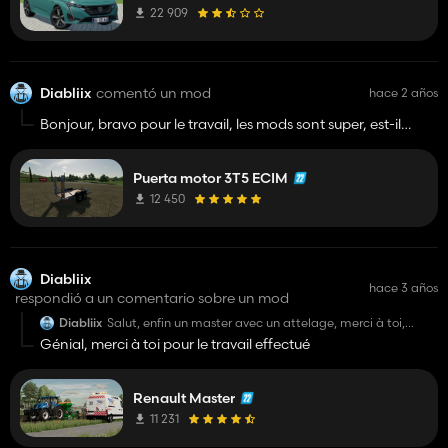
22 909
Diabliix
comentó un mod
hace 2 años
Bonjour, bravo pour le travail, les mods sont super, est-il
prévu d'en faire d'autres dans ce style tel qu'un plateau roue
dessous saris et autres ?
Puerta motor 3T5 ECIM
Bonne continuation 😀
12 450
Diabliix
hace 3 años
respondió a un comentario sobre un mod
Diabliix
Salut, enfin un master avec un attelage, merci à toi,
pense tu faire une version sans skin ni gyrophare ?
Génial, merci à toi pour le travail effectué
Renault Master
11 231