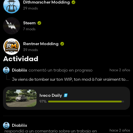
Dithmarscher Modding
29 mods
Steem
7 mods
Rentner Modding
39 mods
Actividad
Diabliix
comentó un trabajo en progreso
hace 2 años
Je viens de tomber sur ton WIP, ton mod à l'air vraiment top,
hâte de pouvoir l'essayer et bravo à toi pour le travail
Iveco Daily
97%
Diabliix
hace 2 años
respondió a un comentario sobre un trabajo en