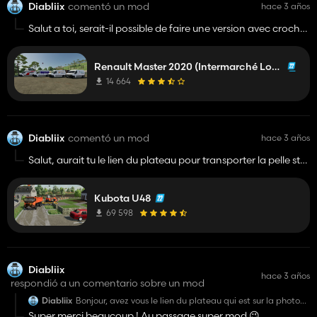
Diabliix
comentó un mod
hace 3 años
Salut a toi, serait-il possible de faire une version avec crochet
d'attelage ainsi que les portes ouvrables pour charger dans
le camion , sinon super mod merci a toi
Renault Master 2020 (Intermarché Location)
14 664
Diabliix
comentó un mod
hace 3 años
Salut, aurait tu le lien du plateau pour transporter la pelle stp
? merci d'avance
Kubota U48
69 598
Diabliix
hace 3 años
respondió a un comentario sobre un mod
Diabliix
Bonjour, avez vous le lien du plateau qui est sur la photo
numéro 4 s'il vous plait ?
Super merci beaucoup ! Au passage super mod 😉