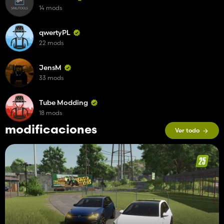
14 mods
qwertyPL
22 mods
JensM
33 mods
Tube Modding
18 mods
modificaciones
Ver todo