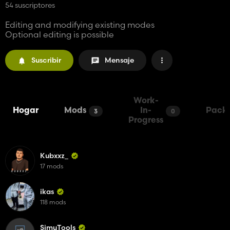
54 suscriptores
Editing and modifying existing modes
Optional editing is possible
Suscribir
Mensaje
Work-
Hogar
Mods
In-
Pack
3
0
Progress
Kubxxz_
17 mods
ikas
118 mods
SimuTools