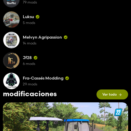
79 mods
Luksu
5 mods
Melvyn Agripassion
14 mods
Jf28
6 mods
Fra-Cassés Modding
29 mods
modificaciones
Ver todo