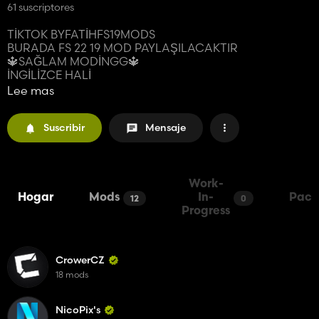
61 suscriptores
TİKTOK BYFATİHFS19MODS
BURADA FS 22 19 MOD PAYLAŞILACAKTIR
🔱SAĞLAM MODİNGG🔱
İNGİLİZCE HALİ
> TIKTOK BYFATİHFS19MODS
Lee mas
FS 22 19 MODS WILL BE SHARED HERE
🔱SOLID MODING🔱
Suscribir
Mensaje
Work-
Hogar
Mods
In-
Pack
12
0
Progress
CrowerCZ
18 mods
NicoPix's