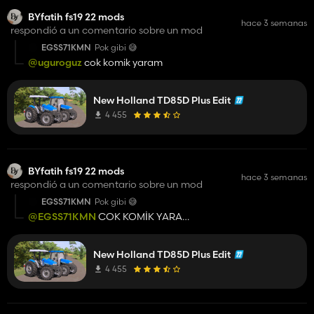
BYfatih fs19 22 mods
hace 3 semanas
respondió a un comentario sobre un mod
EGSS71KMN
Pok gibi 😅
@uguroguz
cok komik yaram
New Holland TD85D Plus Edit
4 455
BYfatih fs19 22 mods
hace 3 semanas
respondió a un comentario sobre un mod
EGSS71KMN
Pok gibi 😅
@EGSS71KMN
COK KOMİK YARAM
❤️
New Holland TD85D Plus Edit
4 455