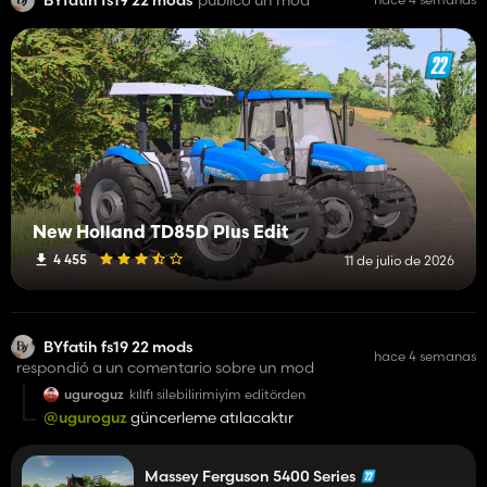
New Holland TD85D Plus Edit
4 455
11 de julio de 2026
BYfatih fs19 22 mods
hace 4 semanas
respondió a un comentario sobre un mod
uguroguz
kılıfı silebilirimiyim editörden
@uguroguz
güncerleme atılacaktır
Massey Ferguson 5400 Series