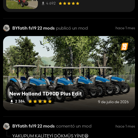
4 692
BYfatih fs19 22 mods
publicó un mod
hace 1 mes
New Holland TD90D Plus Edit
2 384
9 de julio de 2026
BYfatih fs19 22 mods
comentó un mod
hace 1 mes
YAKUPUM KALİTEYİ DÖKMÜS YİNE😆