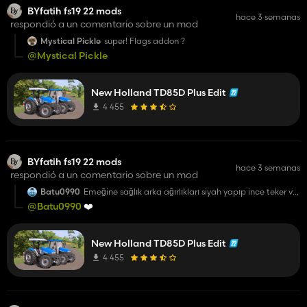
BYfatih fs19 22 mods
hace 3 semanas
respondió a un comentario sobre un mod
Mystical Pickle
super! Flags addon ?
@Mystical Pickle
New Holland TD85D Plus Edit
4 455
BYfatih fs19 22 mods
hace 3 semanas
respondió a un comentario sobre un mod
Batu0990
Emeğine sağlık arka ağırlıkları siyah yapıp ince teker ve
birkaç konfigrasyon getirirsen tadına doyum olmaz
@Batu0990
❤️
New Holland TD85D Plus Edit
4 455