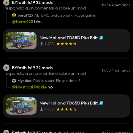
BYfatih fs19 22 mods
hace 4 semanas
respondió a un comentario sobre un mod
berat123
Abi BMC profesyonel kırkayak gelirmi
@berat123
blm
New Holland TD85D Plus Edit
4 455
BYfatih fs19 22 mods
hace 4 semanas
respondió a un comentario sobre un mod
Mystical Pickle
super! Flags addon ?
@Mystical Pickle
no
New Holland TD85D Plus Edit
4 455
BYfatih fs19 22 mods
publicó un mod
hace 4 semanas