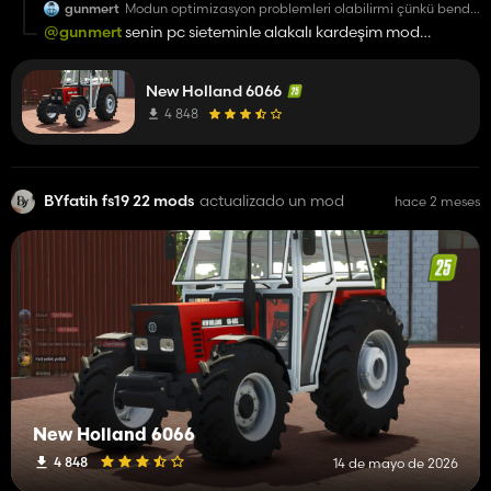
gunmert
Modun optimizasyon problemleri olabilirmi çünkü bende
mod kasıyor
@gunmert
senin pc sieteminle alakalı kardeşim mod
sorunsuz
New Holland 6066
4 848
BYfatih fs19 22 mods
actualizado un mod
hace 2 meses
New Holland 6066
4 848
14 de mayo de 2026