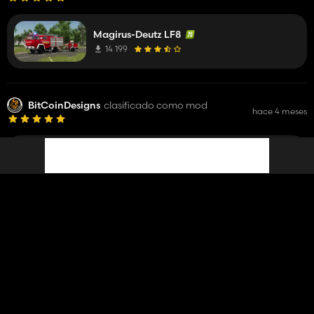
Magirus-Deutz LF8
14 199
BitCoinDesigns
clasificado como mod
hace 4 meses
Ford Maverick 2025
5 856
BitCoinDesigns
clasificado como mod
hace 4 meses
2016 Volkswagen Tiguan 4Motion
4 343