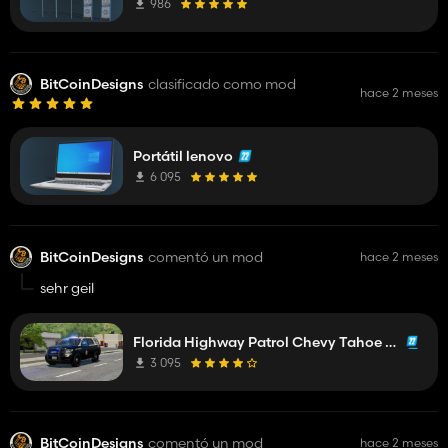
986
BitCoinDesigns
clasificado como mod
hace 2 meses
Portátil lenovo
6 095
BitCoinDesigns
comentó un mod
hace 2 meses
sehr geil
Florida Highway Patrol Chevy Tahoe 2015 PPV
3 095
BitCoinDesigns
comentó un mod
hace 2 meses