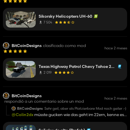
Sikorsky Helicopters UH-60
7 504
BitCoinDesigns
clasificado como mod
hace 2 meses
Texas Highway Patrol Chevy Tahoe 2015 PPV
2 019
BitCoinDesigns
hace 2 meses
respondió a un comentario sobre un mod
BitCoinDesigns
Sehr geil, aber als Platzierbare Mod noch geiler :-)
@Colin2dx
müsste gucken wie das geht im 22ern, kenne es
nur aus dem 19ern