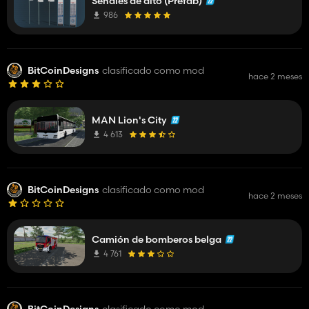
Señales de alto (Prefab)
986
BitCoinDesigns
clasificado como mod
hace 2 meses
MAN Lion's City
4 613
BitCoinDesigns
clasificado como mod
hace 2 meses
Camión de bomberos belga
4 761
BitCoinDesigns
clasificado como mod