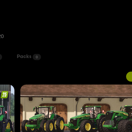
20
Packs
0