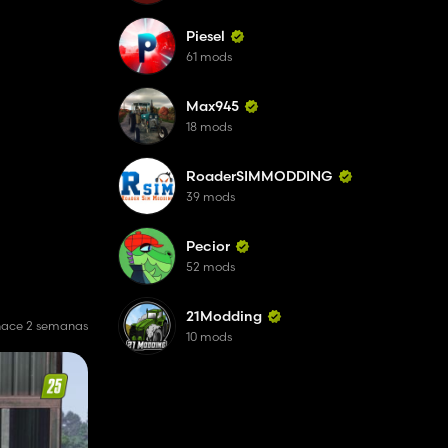
Piesel
61 mods
Max945
18 mods
RoaderSIMMODDING
39 mods
Pecior
52 mods
21Modding
hace 2 semanas
10 mods