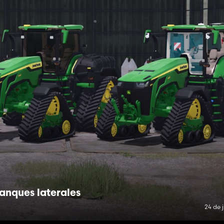
anques laterales
24 de 