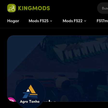
Hogar
Mods FS25
Mods FS22
FS
17
m