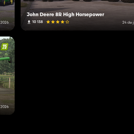
John Deere 8R High Horsepower
10 138
e 2026
24 de 
e 2026