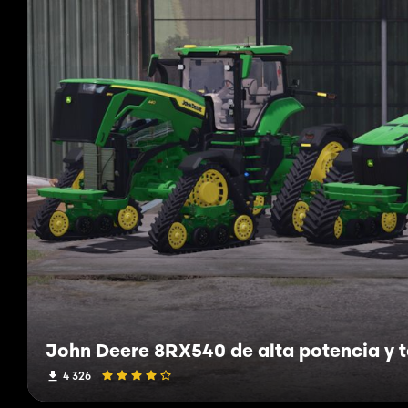
John Deere 8RX540 de alta potencia y t
4 326