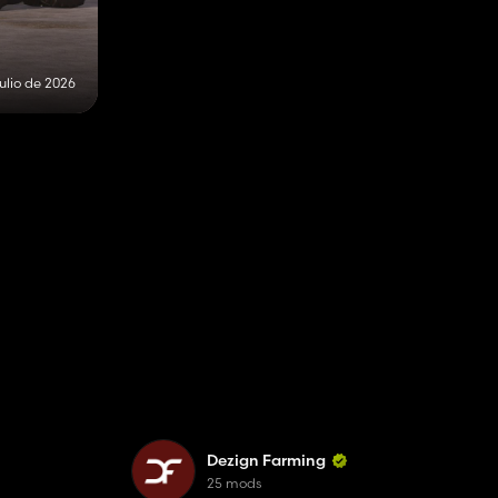
julio de 2026
Dezign Farming
25 mods