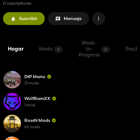
0 suscriptores
Suscribir
Mensaje
Work-
Hogar
Mods
In-
Pack
0
0
Progress
DtP Mario
21 mods
WolfRamXX
1 mod
RossN Mods
62 mods