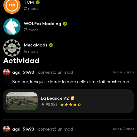
TCM
21 mods
WOLFex Modding
76 mods
MecaMods
14 mods
Actividad
agri_51490_
comentó un mod
hace 5 años
Bonjour, lorsque je lance la map celle ci me fait crasher mon
jeu sur Mac OS et donc je me demandais si il y avait un
problème ou bien si elle n'est pas compatible Mac ? Merci
La Beauce V2
98 283
agri_51490_
comentó un mod
hace 5 años