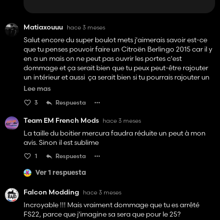
Matiaxouuu
hace 3 meses
Salut encore du super boulot mets j'aimerais savoir est-ce
que tu penses pouvoir faire un Citroën Berlingo 2015 car il y
en a un mais on ne peut pas ouvrir les portes c'est
dommage et ça serait bien que tu peux peut-être rajouter
un intérieur et aussi ça serait bien si tu pourrais rajouter un
interactif contrôle avec sinon continue comme ça super
Lee mas
boulot j'ai vu le Peugeot Expert et c'est dommage que tu l'as
3
Respuesta
arrêté parce qu'il était vraiment bien 👍️
Team EM French Mods
hace 3 meses
La taille du boitier mercura faudra réduite un peut à mon
avis. Sinon il est sublime
1
Respuesta
Ver 1 respuesta
Falcon Modding
hace 3 meses
Incroyable !!! Mais vraiment dommage que tu es arrêté
FS22, parce que j'imagine sa sera que pour le 25?