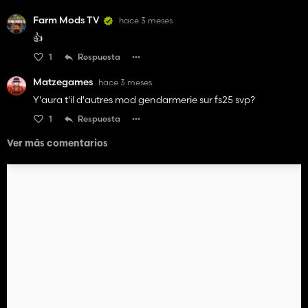
Farm Mods TV
hace 3 meses
👍️
1
Respuesta
Matzegames
hace 3 meses
Y'aura t'il d'autres mod gendarmerie sur fs25 svp?
1
Respuesta
Ver más comentarios