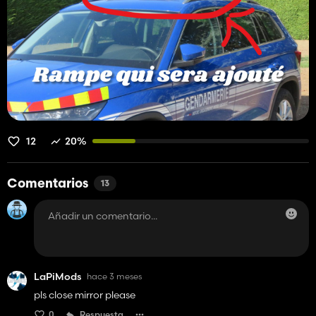
12
20%
Comentarios
13
LaPiMods
hace 3 meses
pls close mirror please
0
Respuesta