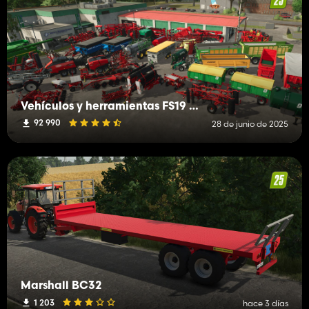
Vehículos y herramientas FS19 (H-K)
92 990
28 de junio de 2025
Marshall BC32
1 203
hace 3 días