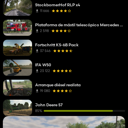
StockbornerHof RLP x4
11 666
Plataforma de mástil telescópico Mercedes Benz Econic WISS
2 598
Fortschritt KS-6B Pack
37 546
IFA W50
23 122
Arranque diésel realista
19 080
John Deere S7
85%