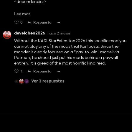
<dependencies>
<dependency>KARLZUStoreExtension2026</dependency
Lee mas
>
0
Respuesta
</dependencies>
develchen2026
hace 2 meses
Without the KARLStorExtension2026 this specific mod you
cannot play any of the mods that Karl posts. Since the
modder is clearly focused on a "pay-to-win" model via
Patreon, he should just put his mods behind a paywall
entirely; it is greed of the most horrific kind reed.
1
Respuesta
Ver 3 respuestas