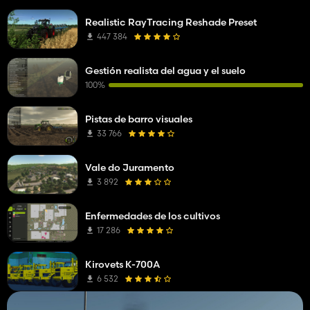
Realistic RayTracing Reshade Preset
447 384
Gestión realista del agua y el suelo
100%
Pistas de barro visuales
33 766
Vale do Juramento
3 892
Enfermedades de los cultivos
17 286
Kirovets K-700A
6 532