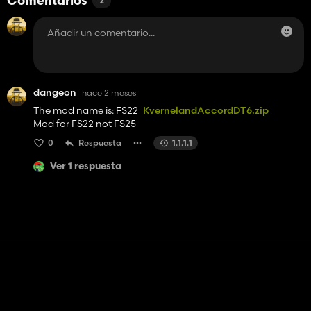
Comentarios
2
dangeon
hace 2 meses
The mod name is: FS22_
KvernelandAccordDT6.zip
Mod for FS22 not FS25
0
Respuesta
1.1.1.1
Ver 1 respuesta
Contacto