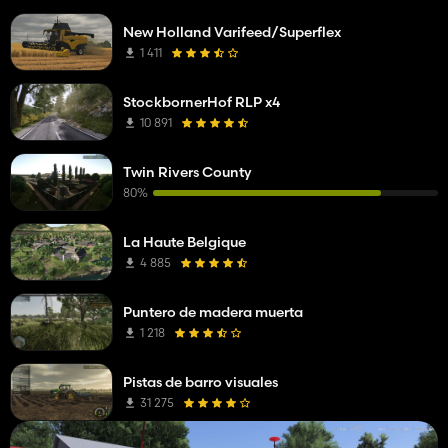
New Holland Varifeed/Superflex
1 411
StockbornerHof RLP x4
10 891
Twin Rivers County
80%
La Haute Belgique
4 885
Puntero de madera muerta
1 218
Pistas de barro visuales
31 275