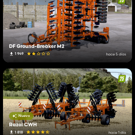
DF Ground-Breaker M2
1 949
hace 5 días
Nuevo
Razol CWH
1 818
hace 1 día