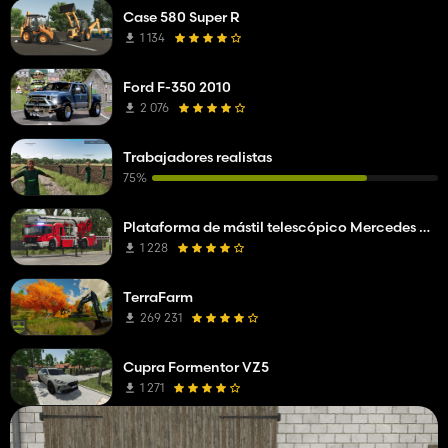
Case 580 Super R
1 134
Ford F-350 2010
2 076
Trabajadores realistas
75%
Plataforma de mástil telescópico Mercedes Benz Econic WISS
1 228
TerraFarm
269 231
Cupra Formentor VZ5
1 271