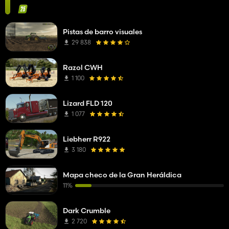
Pistas de barro visuales
29 838
Razol CWH
1 100
Lizard FLD 120
1 077
Liebherr R922
3 180
Mapa checo de la Gran Heráldica
11%
Dark Crumble
2 720