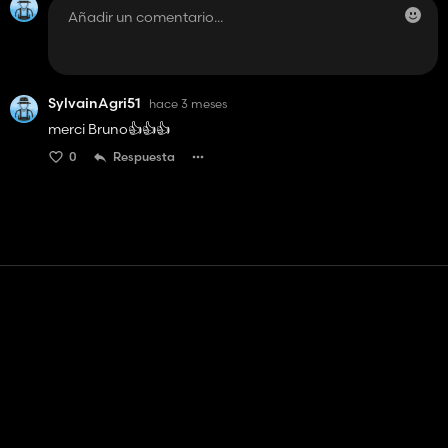
SylvainAgri51
hace 3 meses
merci Bruno👍️👍️👍️
0
Respuesta
Contacto
Ayudar
Términos de servicio
Política de privacidad
Administrar cookies