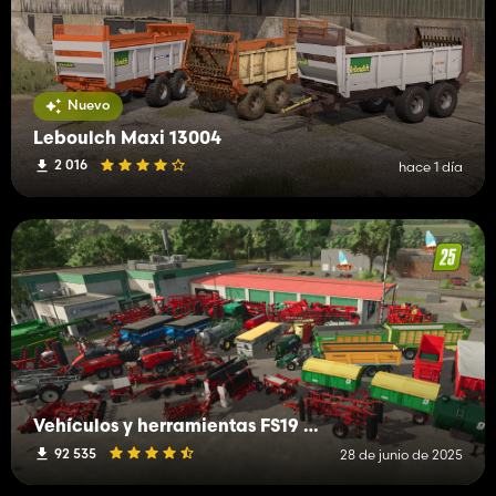
Nuevo
Leboulch Maxi 13004
2 016
hace 1 día
Vehículos y herramientas FS19 (H-K)
92 535
28 de junio de 2025