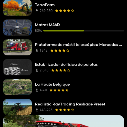
TerraFarm
269 280
Matrot M44D
50%
Plataforma de mástil telescópico Mercedes Benz Econic WISS
1 342
Estabilizador de física de paletas
2 845
La Haute Belgique
4 411
Realistic RayTracing Reshade Preset
445 423