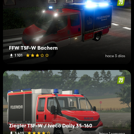
FFW TSF-W Bachern
1 101
hace 3 días
Ziegler TSF-W / Iveco Daily 35-160
3 423
hace 1 semana