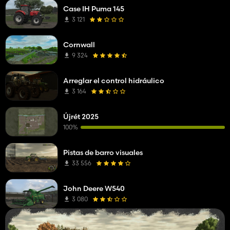
Case IH Puma 145
3 121
Cornwall
9 324
Arreglar el control hidráulico
3 164
Újrét 2025
100%
Pistas de barro visuales
33 556
John Deere W540
3 080