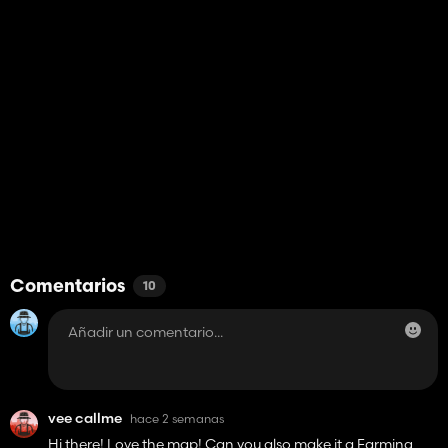
Comentarios
10
vee callme
hace 2 semanas
Hi there! Love the map! Can you also make it a Farming