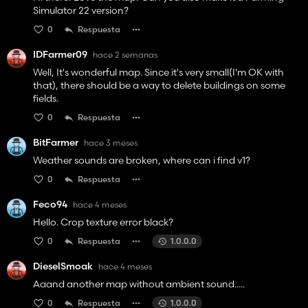
Simulator 22 version?
0
Respuesta
IDFarmer09
hace 2 semanas
Well, It's wonderful map. Since it's very small(I'm OK with
that), there should be a way to delete buildings on some
fields.
0
Respuesta
BitFarmer
hace 3 meses
Weather sounds are broken, where can i find v1?
0
Respuesta
Feco94
hace 4 meses
Hello. Crop texture error black?
0
Respuesta
1.0.0.0
DieselSmoak
hace 4 meses
Aaand another map without ambient sound.....
0
Respuesta
1.0.0.0