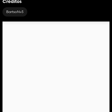
Créditos
BartsoNv3