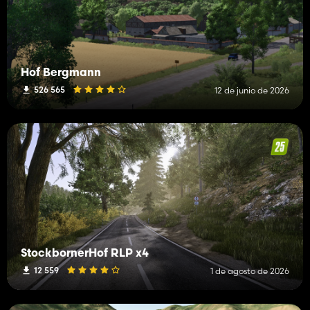
Hof Bergmann
526 565
12 de junio de 2026
StockbornerHof RLP x4
12 559
1 de agosto de 2026