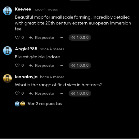
Keewee
hace 4 meses
Beautiful map for small scale farming. Incredibly detailed
with great late 20th century eastern european immersion
feel.
0
Respuesta
1.0.0.0
Angie1985
hace 4 meses
Elle est géniale j'adore
0
Respuesta
1.0.0.0
leonalayja
hace 4 meses
What is the range of field sizes in hectares?
0
Respuesta
1.0.0.0
Ver 2 respuestas