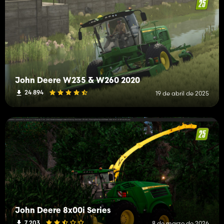
John Deere W235 & W260 2020
24 894
19 de abril de 2025
John Deere 8x00i Series
7 203
8 de marzo de 2026