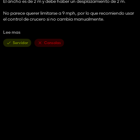
El ancho es de 2 m y debe haber un desplazamiento de 2 m.
No parece querer limitarse a 9 mph, por lo que recomiendo usar
el control de crucero si no cambia manualmente.
el crédito es para jmf, lo acabo de convertir.
Lee mas
califica las modificaciones y di si hay algún error
Servidor
Consolas