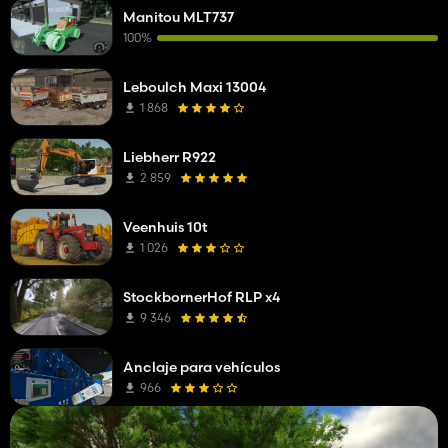
Manitou MLT737
100%
Leboulch Maxi 13004
1 868
Liebherr R922
2 859
Veenhuis 10t
1 026
StockbornerHof RLP x4
9 346
Anclaje para vehículos
966