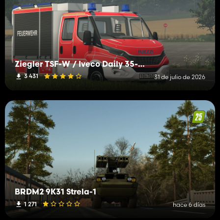
Ziegler TSF-W / Iveco Daily 35-160
3 431
31 de julio de 2026
BRDM2 9K31 Strela-1
1 271
hace 6 días