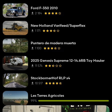
Ford F-350 2010
2 184
New Holland Varifeed/Superflex
1 171
Puntero de madera muerta
1 100
2025 Genesis Supreme 12-14.6RB Toy Hauler
11 574
StockbornerHof RLP x4
10 517
Les Terres Agricoles
99%