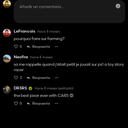
LeFrancais
hace 8 meses
pourquoi faire sur farming?
0
Respuesta
Neofire
hace 8 meses
sa me rappelle quand j'était petit je jouait sur ps1 a toy story
racer
2
Respuesta
DR3RS
hace 8 meses
(editado)
the best pixar ever with CARS 😍
0
Respuesta