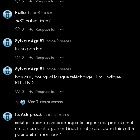
3
Respuesta
Kalle
hace 9 meses
7480 cabin fixed?
0
Respuesta
SylvainAgri51
hace 9 meses
Kuhn pardon
0
Respuesta
SylvainAgri51
hace 9 meses
bonjour , pourquoi lorsque télécharge , il m ' indique
KHULN ?
0
Respuesta
Ver 3 respuestas
Its AdriprozZ
hace 9 meses
salut pk quand je veux changer la largeur des pneu sa met
un temps de chargement indefini et je doit donc faire altf4
pour quitter mon jeux?