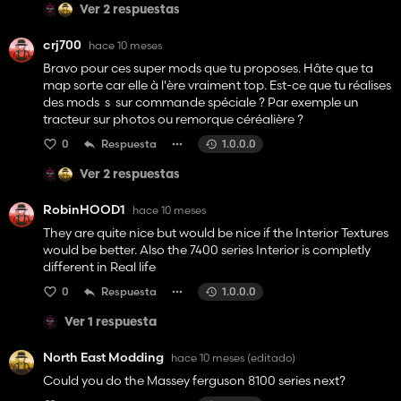
Ver 2 respuestas
crj700
hace 10 meses
Bravo pour ces super mods que tu proposes. Hâte que ta
map sorte car elle à l'ère vraiment top. Est-ce que tu réalises
des mods s sur commande spéciale ? Par exemple un
tracteur sur photos ou remorque céréalière ?
0
Respuesta
1.0.0.0
Ver 2 respuestas
RobinHOOD1
hace 10 meses
They are quite nice but would be nice if the Interior Textures
would be better. Also the 7400 series Interior is completly
different in Real life
0
Respuesta
1.0.0.0
Ver 1 respuesta
North East Modding
hace 10 meses
(editado)
Could you do the Massey ferguson 8100 series next?