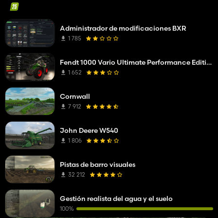
Administrador de modificaciones BXR
1 785
Fendt 1000 Vario Ultimate Performance Edition
1 652
Cornwall
7 912
John Deere W540
1 806
Pistas de barro visuales
32 212
Gestión realista del agua y el suelo
100%