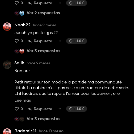
0
Respuesta
1.1.0.0
Ver 2 respuestas
Noah22
hace 9 meses
euuuh ya pas le gps ??
0
Respuesta
1.1.0.0
Ver 3 respuestas
Salik
hace 9 meses
Bonjour
Petit retour sur ton mod de la part de ma communauté
tiktok. La cabine n'est pas celle d'un tracteur de cette serie.
Et il faudrais que tu repare l'erreur pour les ouvrier , elle
prend 2 seconde à corriger ( vien en mp si besoin ).
Lee mas
0
Respuesta
1.1.0.0
Bonne journée, bon travail quand même et merci
Ver 3 respuestas
Radomir 11
hace 10 meses