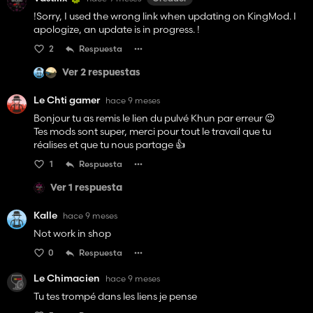
!Sorry, I used the wrong link when updating on KingMod. I
apologize, an update is in progress. !
2
Respuesta
Ver 2 respuestas
Le Chti gamer
hace 9 meses
Bonjour tu as remis le lien du pulvé Khun par erreur 😉
Tes mods sont super, merci pour tout le travail que tu
réalises et que tu nous partage 👍
1
Respuesta
Ver 1 respuesta
Kalle
hace 9 meses
Not work in shop
0
Respuesta
Le Chimacien
hace 9 meses
Tu tes trompé dans les liens je pense