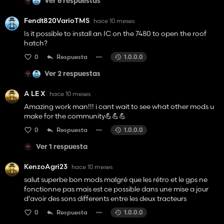
Ver 6 respuestas
Fendt820VarioTMS
hace 10 meses
Is it possible to install an IC on the 7480 to open the roof
hatch?
0
Respuesta
1.0.0.0
Ver 2 respuestas
A LE X
hace 10 meses
Amazing work man!!! i cant wait to see what other mods u
make for the community💪💪💪
0
Respuesta
1.0.0.0
Ver 1 respuesta
KenzoAgri23
hace 10 meses
salut superbe bon mods malgré que les rétro et le gps ne
fonctionne pas mais est ce possible dans une mise a jour
d'avoir des sons differents entre les deux tracteurs
0
Respuesta
1.0.0.0