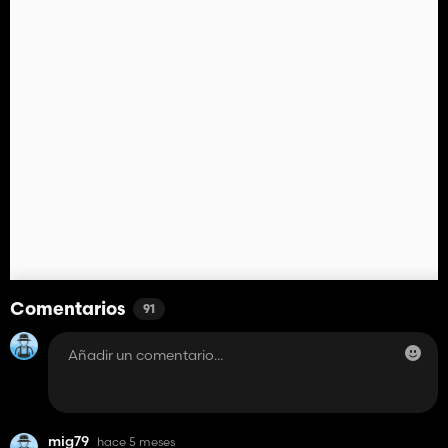
Comentarios
91
mig79
hace 5 meses