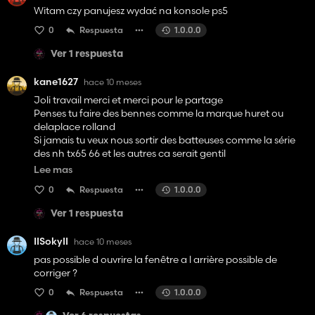
Witam czy panujesz wydać na konsole ps5
0
Respuesta
1.0.0.0
Ver 1 respuesta
kane1627
hace 10 meses
Joli travail merci et merci pour le partage
Penses tu faire des bennes comme la marque huret ou
delaplace rolland
Si jamais tu veux nous sortir des batteuses comme la série
des nh tx65 66 et les autres ca serait gentil
Qoui quil en soit merci pour le partage
Lee mas
Certains devraient s'inspirer de toi
0
Respuesta
1.0.0.0
Bonne journée
Ver 1 respuesta
IISokyII
hace 10 meses
pas possible d ouvrire la fenêtre a l arrière possible de
corriger ?
0
Respuesta
1.0.0.0