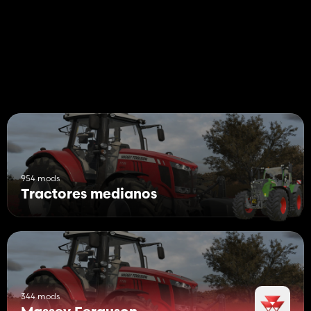
- Batería
- techo de cabina básico / eficiente / exclusivo
- Titulares de trabajo adicionales
- Masas de la rueda trasera
- placa de matrícula
- GPS para mod (RealGPS)
- Listo para la agricultura de precisión
- Gyrophare como una opción a la derecha / izquierda / o
ambos
- Configuración de colores de llantas
¡Las actualizaciones se planean en el futuro!
954 mods
Tractores medianos
344 mods