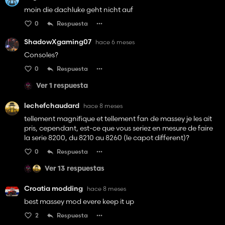
moin die dachluke geht nicht auf
0
Respuesta
ShadowXgaming07
hace 6 meses
Consoles?
0
Respuesta
Ver 1 respuesta
lechefchaudard
hace 8 meses
tellement magnifique et tellement fan de massey je les ait
pris, cependant, est-ce que vous seriez en mesure de faire
la serie 8200, du 8210 au 8260 (le capot different)?
0
Respuesta
Ver 13 respuestas
Croatia modding
hace 8 meses
best massey mod evere keep it up
2
Respuesta