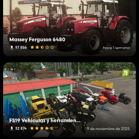
Massey Ferguson 6480
97 856
hace 1 semana
FS19 Vehículos y herramientas (L-R)
32 874
9 de noviembre de 2025