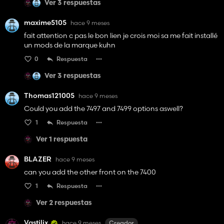
Ver 3 respuestas
maxime5105
hace 9 meses
fait attention c pas le bon lien je crois moi sa me fait installé
un mods de la marque kuhn
0
Respuesta
Ver 3 respuestas
Thomas121005
hace 9 meses
Could you add the 7497 and 7499 options aswell?
1
Respuesta
Ver 1 respuesta
BLAZER
hace 9 meses
can you add the other front on the 7400
1
Respuesta
Ver 2 respuestas
Vastilix
hace 9 meses
Creador