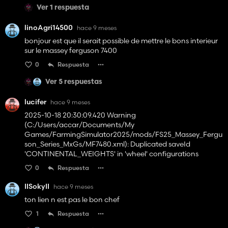
Ver 1 respuesta
linoAgri14500
hace 9 meses
bonjour est que il serait possible de mettre le bons interieur
sur le massey ferguson 7400
0
Respuesta
Ver 5 respuestas
lucifer
hace 9 meses
2025-10-18 20:30:09.420 Warning
(C:/Users/accar/Documents/My
Games/FarmingSimulator2025/mods/FS25_Massey_Fergu
son_Series_MxGs/MF7480.xml): Duplicated saveId
'CONTINENTAL_WEIGHTS' in 'wheel' configurations
0
Respuesta
IISokyII
hace 9 meses
ton lien n est pas le bon chef
1
Respuesta