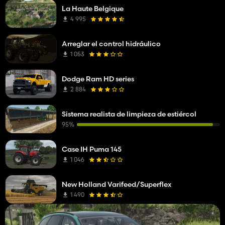
La Haute Belgique
4 995
Arreglar el control hidráulico
1 053
Dodge Ram HD series
2 884
Sistema realista de limpieza de estiércol
95%
Case IH Puma 145
1 046
New Holland Varifeed/Superflex
1 490