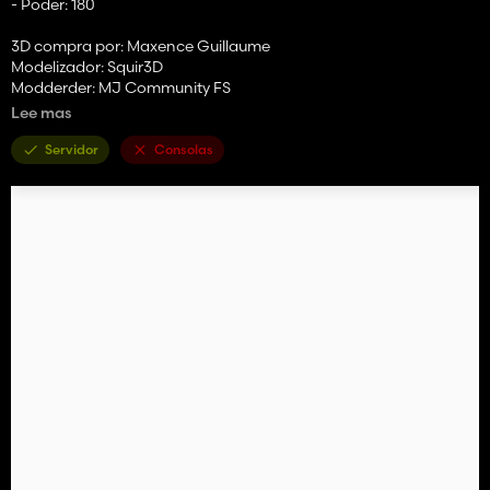
- Poder: 180
3D compra por: Maxence Guillaume
Modelizador: Squir3D
Modderder: MJ Community FS
Lee mas
PD: Autorizar la modificación y la republicación con créditos
originales, venta no autorizada
Servidor
Consolas
PPS: pronto se realizará una actualización para el plástico de las
luces que y en transparente ...
Buen juego