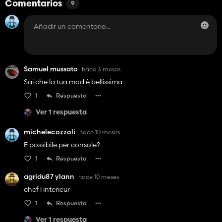
Comentarios
9
Samuel mussato
hace 3 meses
Sai che la tua mod è bellissima
1
Respuesta
Ver 1 respuesta
michelecozzoli
hace 10 meses
E possibile per console?
1
Respuesta
agridu87 ylann
hace 10 meses
chef l interieur
1
Respuesta
Ver 1 respuesta