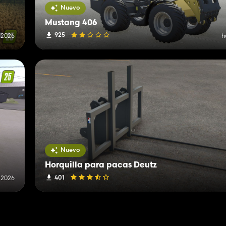
Nuevo
Mustang 406
925
e 2026
h
Nuevo
Horquilla para pacas Deutz
401
 2026