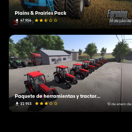
Plains & Prairies Pack
47 956
28 de julio d
Paquete de herramientas y tractores polacos
22 953
10 de enero de