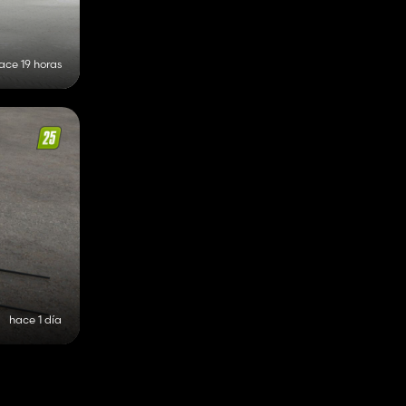
ace 19 horas
hace 1 día