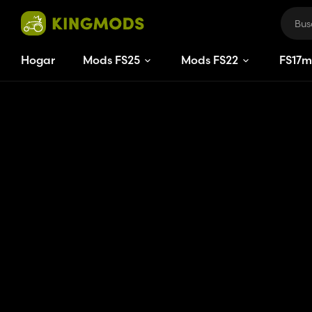
Hogar
Mods FS25
Mods FS22
FS
17
m