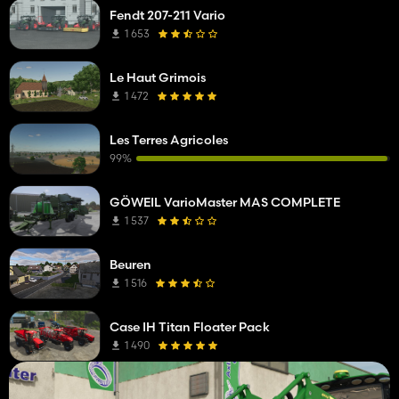
Fendt 207-211 Vario
1 653
Le Haut Grimois
1 472
Les Terres Agricoles
99%
GÖWEIL VarioMaster MAS COMPLETE
1 537
Beuren
1 516
Case IH Titan Floater Pack
1 490