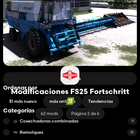
Filtros
Ordenar por
Modificaciones FS25 Fortschritt
El más nuevo
más antiguo
Tendencias
Categorías
62 mods
Página 2 de 6
Cosechadoras combinadas
11
Remolques
10