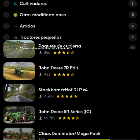
Cultivadores
8
Otras modificaciones
5
Arados
4
Tractores pequeños
4
Paquete de cubierta
Cosechadoras de forraje
3
866
Remolques cisterna
3
John Deere 7R Edit
Tanques de lechada
3
933
Cargadoras de ruedas
2
StockbornerHof RLP x4
Cosechadoras de hortalizas
2
9 369
Cosechadoras de espinacas
1
John Deere 5R Series (IC)
Cargadores frontales
1
65 782
Cortacéspedes
1
Claas Dominator/Mega Pack
Cosechadoras de judías verdes
1
70%