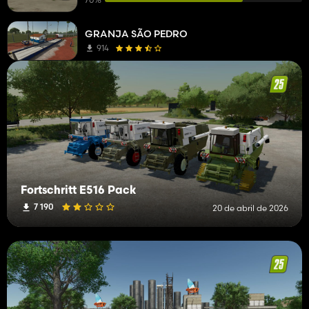
Jardineras
1
GRANJA SÃO PEDRO
Cosechadoras de patatas
1
914
Otros vehículos
1
Cosechadoras de guisantes
1
Rodillos
1
Encabezados de corte
1
Máquinas de registro
1
Fortschritt E516 Pack
Remolques de cabecera
1
7 190
20 de abril de 2026
Implementos de registro
1