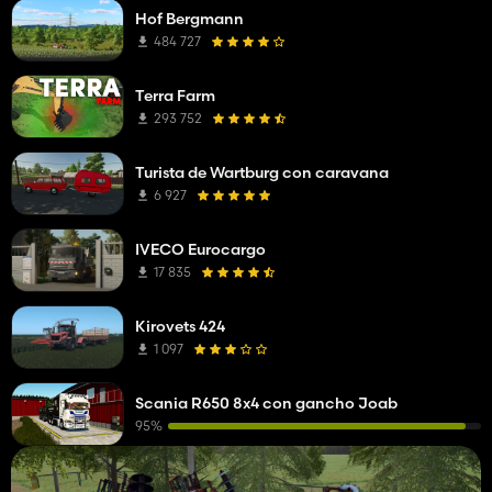
Hof Bergmann
484 727
Terra Farm
293 752
Turista de Wartburg con caravana
6 927
IVECO Eurocargo
17 835
Kirovets 424
1 097
Scania R650 8x4 con gancho Joab
95%