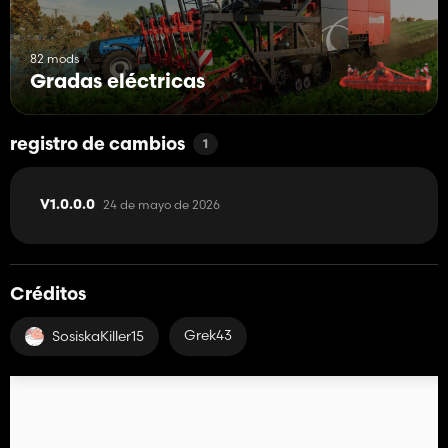
82 mods
Gradas eléctricas
registro de cambios
1
24 de mayo de 2026
V1.0.0.0
Créditos
Grek43
SosiskaKiller15