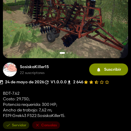
SosiskaKiller15
Suscribir
22 suscriptores
24 de mayo de 2026
V1.0.0.0
2 646
BDT-7.62
Costo: 29.730;
Potencia requerida: 300 HP;
Ancho de trabajo: 7,62 m;
FS19:Grek43 FS22:SosiskaKiller15.
Servidor
Consolas