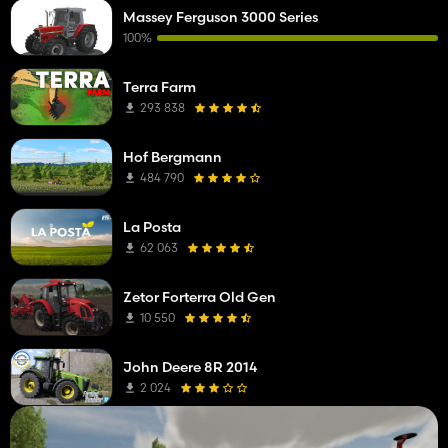
Massey Ferguson 3000 Series
100%
Terra Farm
293 838
Hof Bergmann
484 790
La Posta
62 063
Zetor Forterra Old Gen
10 550
John Deere 8R 2014
2 024