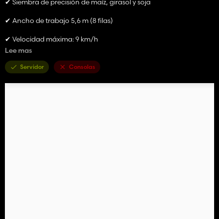
✔ Siembra de precisión de maíz, girasol y soja
✔ Ancho de trabajo 5,6 m (8 filas)
✔ Velocidad máxima: 9 km/h
Lee mas
✔Precio: 4500€. Sin abonos 4000€
Servidor
Consolas
✔ Apoyo a la fertilización
✔ Plegado y transporte animados
✔ Física optimizada y funcionamiento estable
✔ Compatible con IA y agricultura de precisión
El mod reproduce equipos reales con texturas detalladas y
efectos de trabajo personalizables.