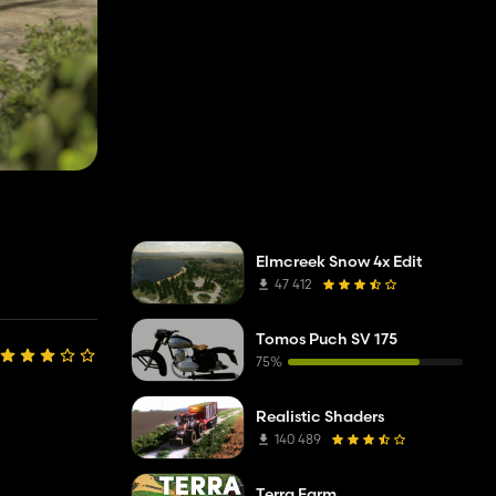
Elmcreek Snow 4x Edit
47 412
Tomos Puch SV 175
75%
Realistic Shaders
140 489
Terra Farm