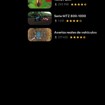
293 998
Serie MTZ 800-1000
1 491
Averías reales de vehículos
271 453