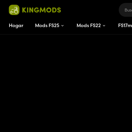
Hogar
Mods FS25
Mods FS22
FS
17
m