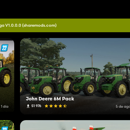
ga V1.0.0.0
(sharemods.com)
John Deere 6M Pack
51 976
1 día
5 de ag