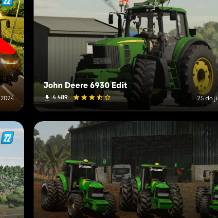
John Deere 6930 Edit
4 489
e 2024
25 de j