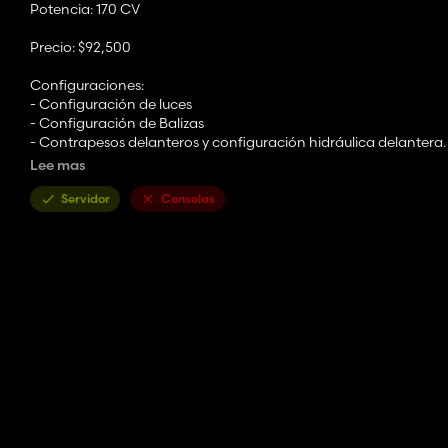
Potencia: 170 CV
Precio: $92,500
Configuraciones:
- Configuración de luces
- Configuración de Balizas
- Contrapesos delanteros y configuración hidráulica delantera.
- Configuración de la consola del cargador frontal.
Lee mas
- configuración GPS
- Configuración del guardabarros delantero
Servidor
Consolas