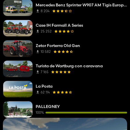
Mercedes Benz Sprinter W907 AM Tigis Europa RTW
8 204
Case IH Farmall A Series
25 252
Zetor Forterra Old Gen
10 582
Turista de Wartburg con caravana
7 165
La Posta
62 114
PALLEGNEY
100%