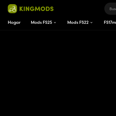
Hogar
Mods FS25
Mods FS22
FS
17
m