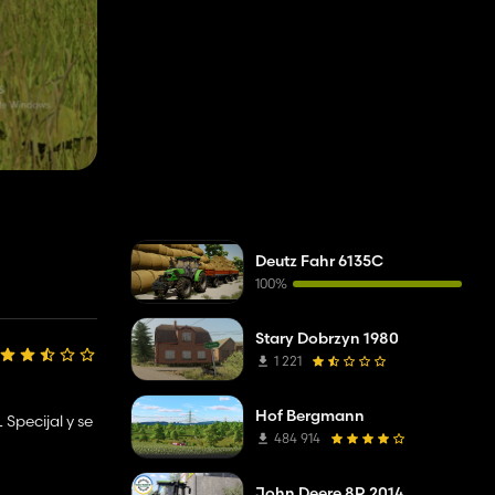
Deutz Fahr 6135C
100%
Stary Dobrzyn 1980
1 221
Hof Bergmann
 Specijal y se
484 914
John Deere 8R 2014