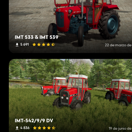
IMT 533 & IMT 539
5 691
22 de marzo de
IMT-542/9/9 DV
4 836
19 de junio d