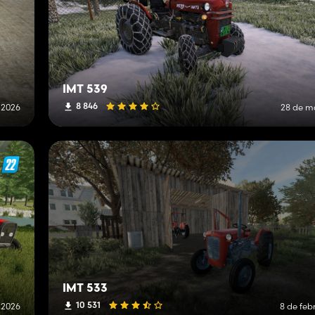
IMT 539
8 846
 2026
28 de m
IMT 533
10 531
e 2026
8 de feb