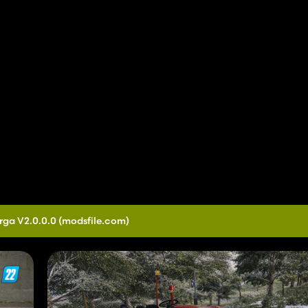
rga V2.0.0.0
(modsfile.com)