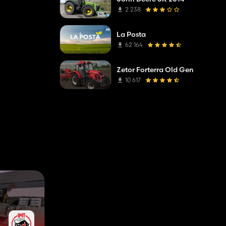
2 238
La Posta
62 164
Zetor Forterra Old Gen
10 617