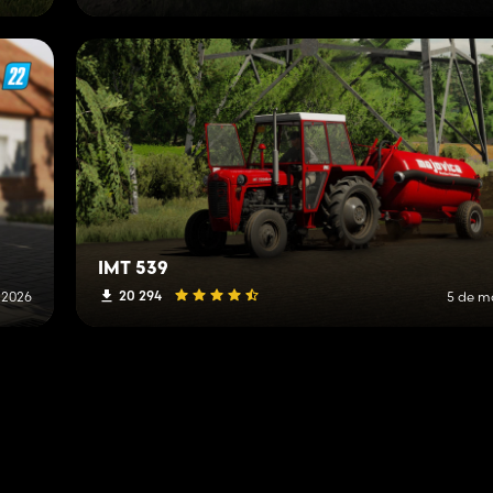
IMT 539
20 294
e 2026
5 de m