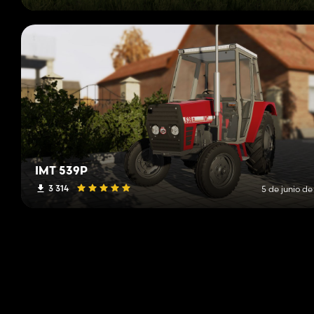
IMT 539P
3 314
5 de junio d