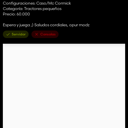
Configuraciones: Caso/Mc Cormick
Categoría: Tractores pequeños
Precio: 60.000
Espera y juega ;) Saludos cordiales, opur modz
Servidor
Consolas