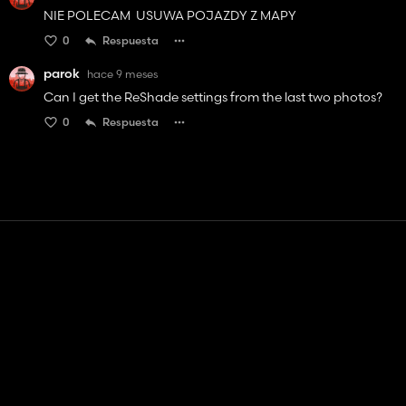
NIE POLECAM USUWA POJAZDY Z MAPY
0
Respuesta
parok
hace 9 meses
Can I get the ReShade settings from the last two photos?
0
Respuesta
Contacto
Ayudar
Términos de servicio
Política de privacidad
Administrar cookies