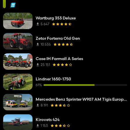
Wartburg 353 Deluxe
5 647
Zetor Forterra Old Gen
10 536
Case IH Farmall A Series
25 151
Lindner 1650-1750
61%
Mercedes Benz Sprinter W907 AM Tigis Europa RTW
8 191
Kirovets 424
1 153