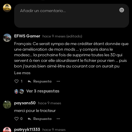
EFWS Gamer
hace 9 meses
(editado)
Français: Ce serait sympa de me créditer étant donnée que
une amélioration de mon mods ... y compris dans le
modesc... la prochaine fois de supprime toutes les 3D qui
servent à rien car elle alourdissent le fichier pour rien ... puis
bon j'aurais bien aimé être au courant car on aurait pu
travailler ensemble pour avoir quelque chose de propre.
Lee mas
1
Respuesta
English: It would be nice to give me credit, given that it's an
improvement on my mods... including in the modesc... next
Ver 3 respuestas
time, delete all the 3Ds that serve no purpose, because they
make the file heavier for no reason... and well, I would have
paysans50
hace 9 meses
liked to have been informed, because we could have
merci pour le tracteur
worked together to get something clean.
0
Respuesta
patryyk11333
hace 9 meses