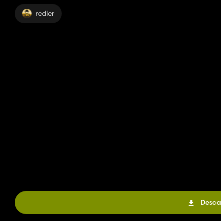
redler
Desca