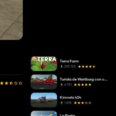
Terra Farm
293 753
Turista de Wartburg con caravana
6 931
Kirovets 424
1 098
La Posta