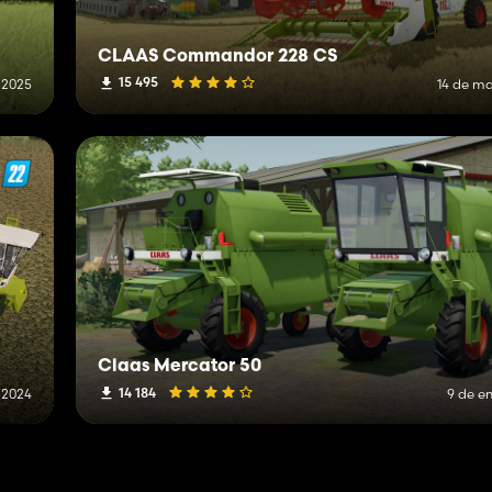
CLAAS Commandor 228 CS
15 495
 2025
14 de ma
Claas Mercator 50
14 184
 2024
9 de e