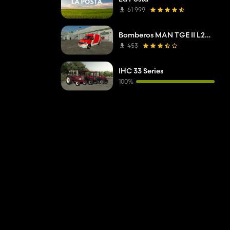
61 999
Bomberos MAN TGE II L2H2 Mittelberg
453
IHC 33 Series
100%