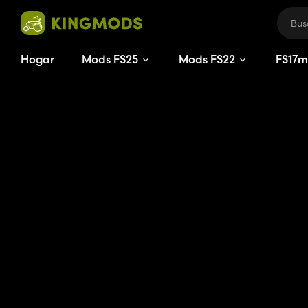
Hogar
Mods FS25
Mods FS22
FS
17
m