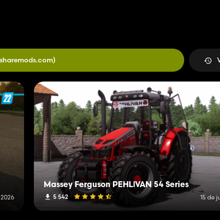
(sharemods.com)
Massey Ferguson PEHLİVAN 54 Series
5 542
 2026
15 de j