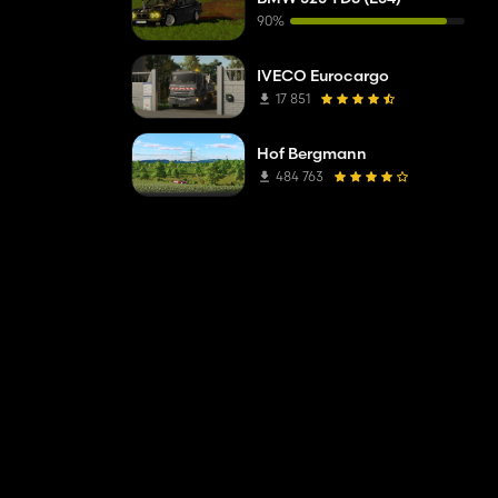
90%
IVECO Eurocargo
17 851
Hof Bergmann
484 763