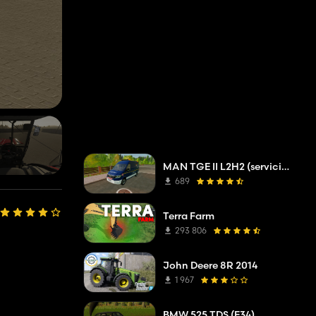
MAN TGE II L2H2 (servicio de resolución de problemas de la compañía de red)
689
Terra Farm
293 806
John Deere 8R 2014
1 967
BMW 525 TDS (E34)