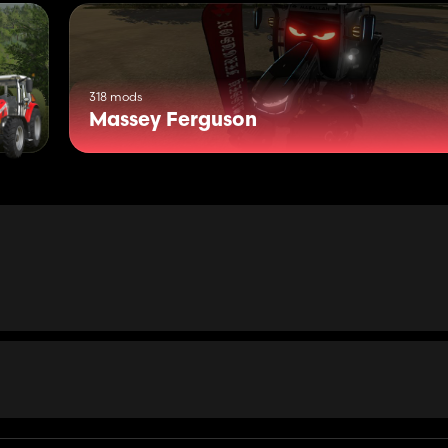
318 mods
Massey Ferguson