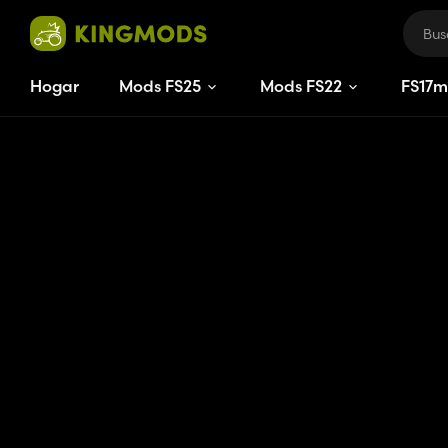
Hogar
Mods FS25
Mods FS22
FS
17
m