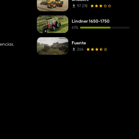
97 218
Lindner 1650-1750
61%
Fuente
encias.
266
tores.