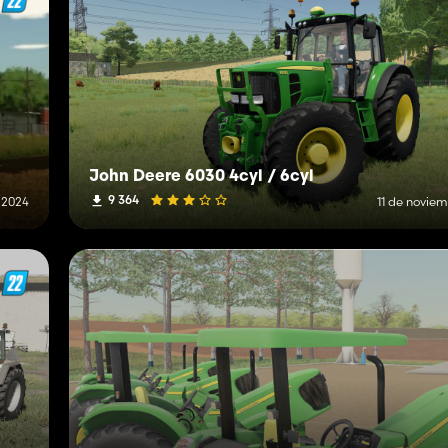
John Deere 6030 4cyl / 6cyl
9 364
 2024
11 de novie