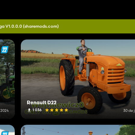
ga V1.0.0.0
(sharemods.com)
Renault D22
1 036
 2024
30 de 