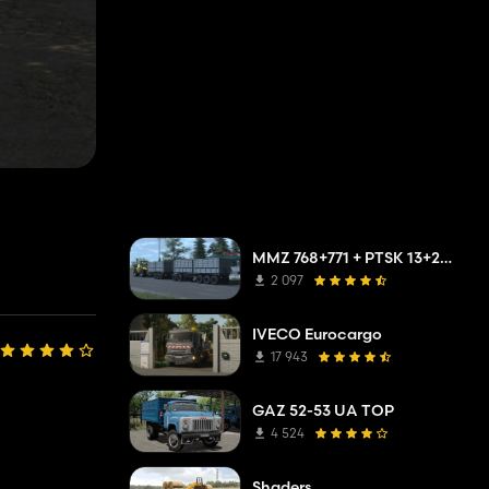
MMZ 768+771 + PTSK 13+20 Pack
2 097
IVECO Eurocargo
17 943
GAZ 52-53 UA TOP
4 524
Shaders