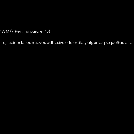
MWM (y Perkins para el 75).
ere, luciendo los nuevos adhesivos de estilo y algunas pequeñas difer
400x vendidos desde 1995 para completar su gama de pequeños trac
stos son los generados con la versión FS19, se crearán nuevos mi