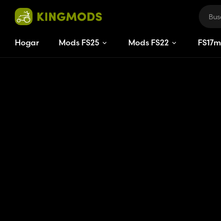
Hogar
Mods FS25
Mods FS22
FS
17
m