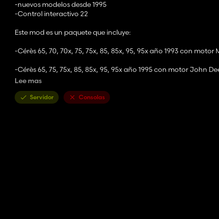
-nuevos modelos desde 1995
-Control interactivo 22
Este mod es un paquete que incluye:
-Cérès 65, 70, 70x, 75, 75x, 85, 85x, 95, 95x año 1993 con motor 
-Cérès 65, 75, 75x, 85, 85x, 95, 95x año 1995 con motor John De
estético.
Lee mas
-John Deere 3100se, 3200se, 3200x, 3300se, 3300x, 3400se, 3
Servidor
Consolas
Las aberturas funcionan con el IC simple.
Precio desde 15.000€
Algunos puntos más de mejora llegarán a FS25, entre ellos:
-Versión 300 y 305
-Los íconos de la tienda son horribles, pero no tengáis miedo, e
fsIconGenerator no quería funcionar
-Se agregará suciedad y desgaste.
y no dudes en hacer sugerencias.
Buen juego a todos 😉