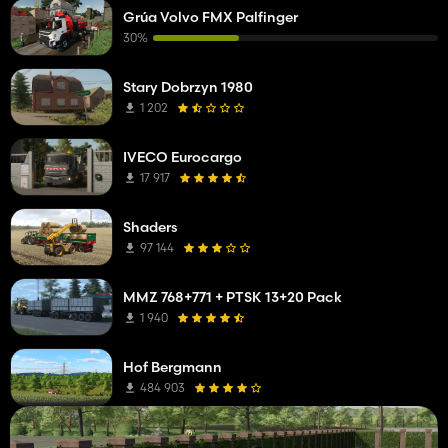
Grúa Volvo FMX Palfinger
30%
Stary Dobrzyn 1980
1 202
IVECO Eurocargo
17 917
Shaders
97 144
MMZ 768+771 + PTSK 13+20 Pack
1 940
Hof Bergmann
484 903