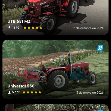
UTB 651 MZ
16 991
12 de octubre de 2024
Universal 550
5 379
3 de mayo de 2026