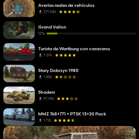
Averías reales de vehículos
271 286
Grand Vallon
12%
Turista de Wartburg con caravana
7 074
Stary Dobrzyn 1980
1 004
Shaders
97 016
MMZ 768+771 + PTSK 13+20 Pack
1 713