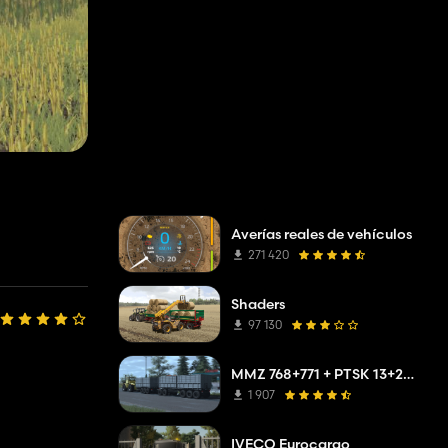
Averías reales de vehículos
271 420
Shaders
97 130
MMZ 768+771 + PTSK 13+20 Pack
1 907
IVECO Eurocargo