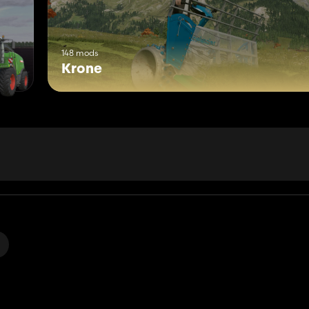
148 mods
Krone