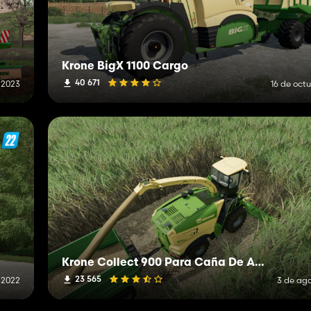
Krone BigX 1100 Cargo
40 671
 2023
16 de oct
Krone Collect 900 Para Caña De Azúcar Y Chopo
23 565
 2022
3 de ag