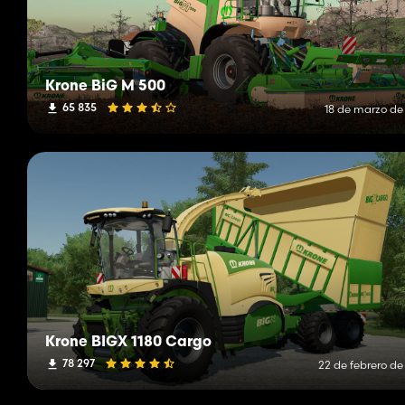
Krone BiG M 500
65 835
18 de marzo de
Krone BIGX 1180 Cargo
78 297
22 de febrero de