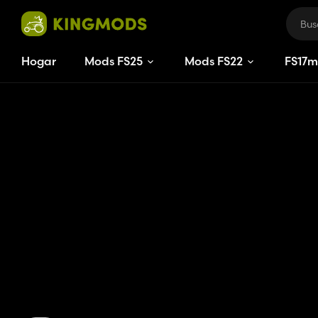
Hogar
Mods FS25
Mods FS22
FS
17
m