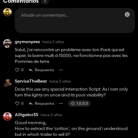
Comentarios
7
grymonprez
hace 2 años
Salut, j'ai rencontré un problème avec ton Pack qui est
super, la barre multi à 15000, ne fonctionne pas avec les
Pommes de terre
0
Respuesta
ServiusTheBear
hace 2 años
Dose this use any special interaction Script. As I can only
turn the lights on once and its poor visability?
0
Respuesta
1.0.0.0
Alligator35
hace 2 años
Good morning,
How to extract the 'cotton', on the ground I understood
but in which trailer to sell it?