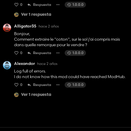
0
Respuesta
1.0.0.0
Ver 1 respuesta
Alligator35
hace 2 años
Bonjour,
Comment extraire le "coton", sur le sol j'ai compris mais
dans quelle remorque pour le vendre ?
0
Respuesta
1.0.0.0
Alexandor
hace 2 años
Log full of errors.
I do not know how this mod could have reached ModHub.
0
Respuesta
1.0.0.0
Ver 1 respuesta