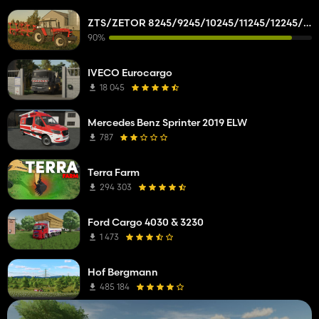
ZTS/ZETOR 8245/9245/10245/11245/12245/14245/16245
90%
IVECO Eurocargo
18 045
Mercedes Benz Sprinter 2019 ELW
787
Terra Farm
294 303
Ford Cargo 4030 & 3230
1 473
Hof Bergmann
485 184